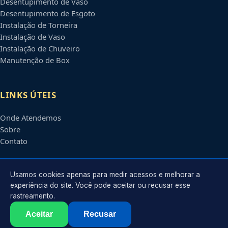
Desentupimento de Vaso
Desentupimento de Esgoto
Instalação de Torneira
Instalação de Vaso
Instalação de Chuveiro
Manutenção de Box
LINKS ÚTEIS
Onde Atendemos
Sobre
Contato
CONTATO
Usamos cookies apenas para medir acessos e melhorar a
experiência do site. Você pode aceitar ou recusar esse
rastreamento.
Atendimento em
Manaus
-
AM
e regiões parceiras
contato@encanadoremmanaus.com.br
Aceitar
Recusar
©
2026
Encanador em
Manaus
-
AM
. Todos os direitos reservados.