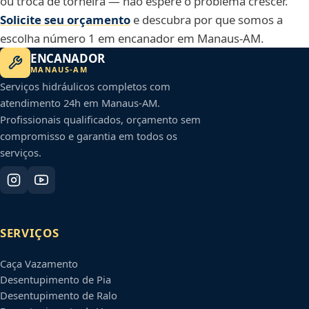
ou troca de torneira — não espere o problema crescer.
Solicite seu orçamento
e descubra por que somos a
escolha número 1 em encanador em Manaus-AM.
ENCANADOR
MANAUS
-
AM
Serviços hidráulicos completos com
atendimento 24h em
Manaus
-
AM
.
Profissionais qualificados, orçamento sem
compromisso e garantia em todos os
serviços.
SERVIÇOS
Caça Vazamento
Desentupimento de Pia
Desentupimento de Ralo