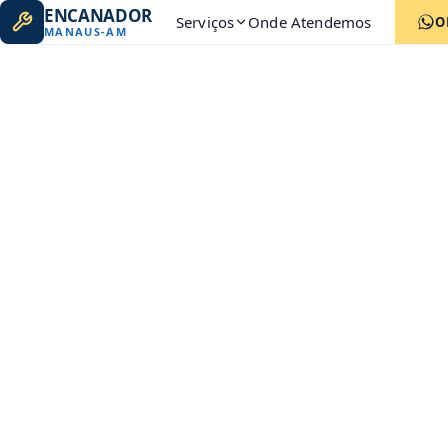
ENCANADOR
Serviços
Onde Atendemos
O
MANAUS
-
AM