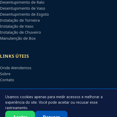
Desentupimento de Ralo
Desentupimento de Vaso
Desentupimento de Esgoto
Instalação de Torneira
Instalação de Vaso
Instalação de Chuveiro
Manutenção de Box
LINKS ÚTEIS
Onde Atendemos
Sobre
Contato
CONTATO
Usamos cookies apenas para medir acessos e melhorar a
experiência do site. Você pode aceitar ou recusar esse
rastreamento.
Atendimento em
Manaus
-
AM
e regiões parceiras
contato@encanadoremmanaus.com.br