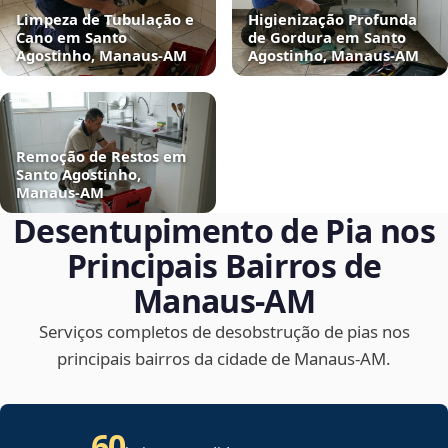
Limpeza de Tubulação e
Higienização Profunda
Cano em Santo
de Gordura em Santo
Agostinho, Manaus‑AM
Agostinho, Manaus‑AM
Remoção de Restos em
Santo Agostinho,
Manaus‑AM
Desentupimento de Pia nos
Principais Bairros de
Manaus‑AM
Serviços completos de desobstrução de pias nos
principais bairros da cidade de Manaus‑AM.
60