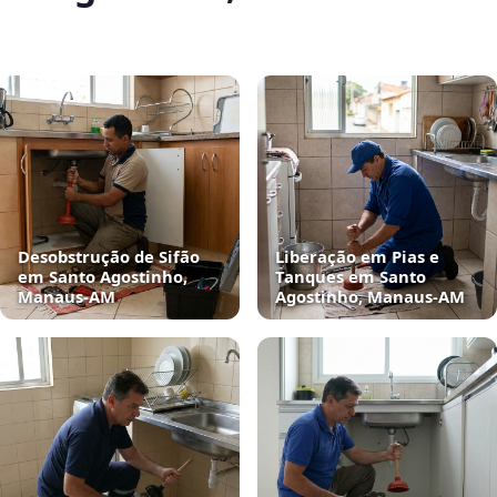
Desobstrução de Sifão
Liberação em Pias e
em Santo Agostinho,
Tanques em Santo
Manaus‑AM
Agostinho, Manaus‑AM