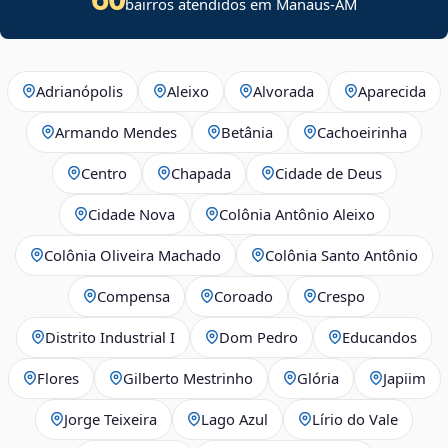
bairros atendidos em Manaus-AM
Adrianópolis
Aleixo
Alvorada
Aparecida
Armando Mendes
Betânia
Cachoeirinha
Centro
Chapada
Cidade de Deus
Cidade Nova
Colônia Antônio Aleixo
Colônia Oliveira Machado
Colônia Santo Antônio
Compensa
Coroado
Crespo
Distrito Industrial I
Dom Pedro
Educandos
Flores
Gilberto Mestrinho
Glória
Japiim
Jorge Teixeira
Lago Azul
Lírio do Vale