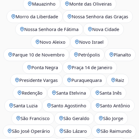
Mauazinho
Monte das Oliveiras
Morro da Liberdade
Nossa Senhora das Graças
Nossa Senhora de Fátima
Nova Cidade
Novo Aleixo
Novo Israel
Parque 10 de Novembro
Petrópolis
Planalto
Ponta Negra
Praça 14 de Janeiro
Presidente Vargas
Puraquequara
Raiz
Redenção
Santa Etelvina
Santa Inês
Santa Luzia
Santo Agostinho
Santo Antônio
São Francisco
São Geraldo
São Jorge
São José Operário
São Lázaro
São Raimundo