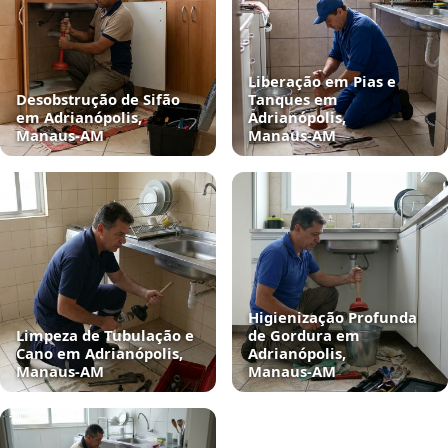
Liberação em Pias e
Desobstrução de Sifão
Tanques em
em Adrianópolis,
Adrianópolis,
Manaus‑AM
Manaus‑AM
Higienização Profunda
Limpeza de Tubulação e
de Gordura em
Cano em Adrianópolis,
Adrianópolis,
Manaus‑AM
Manaus‑AM