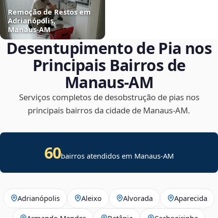
Remoção de Restos em
Adrianópolis,
Manaus‑AM
Desentupimento de Pia nos
Principais Bairros de
Manaus‑AM
Serviços completos de desobstrução de pias nos
principais bairros da cidade de Manaus‑AM.
60
bairros atendidos em Manaus-AM
Adrianópolis
Aleixo
Alvorada
Aparecida
Armando Mendes
Betânia
Cachoeirinha