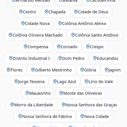
Centro
Chapada
Cidade de Deus
Cidade Nova
Colônia Antônio Aleixo
Colônia Oliveira Machado
Colônia Santo Antônio
Compensa
Coroado
Crespo
Distrito Industrial I
Dom Pedro
Educandos
Flores
Gilberto Mestrinho
Glória
Japiim
Jorge Teixeira
Lago Azul
Lírio do Vale
Mauazinho
Monte das Oliveiras
Morro da Liberdade
Nossa Senhora das Graças
Nossa Senhora de Fátima
Nova Cidade