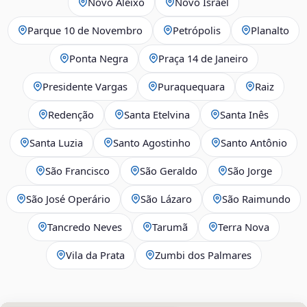
Novo Aleixo
Novo Israel
Parque 10 de Novembro
Petrópolis
Planalto
Ponta Negra
Praça 14 de Janeiro
Presidente Vargas
Puraquequara
Raiz
Redenção
Santa Etelvina
Santa Inês
Santa Luzia
Santo Agostinho
Santo Antônio
São Francisco
São Geraldo
São Jorge
São José Operário
São Lázaro
São Raimundo
Tancredo Neves
Tarumã
Terra Nova
Vila da Prata
Zumbi dos Palmares