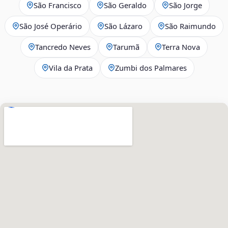
São Francisco
São Geraldo
São Jorge
São José Operário
São Lázaro
São Raimundo
Tancredo Neves
Tarumã
Terra Nova
Vila da Prata
Zumbi dos Palmares