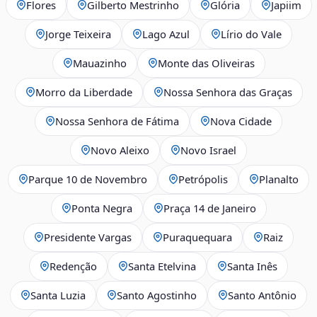
Flores
Gilberto Mestrinho
Glória
Japiim
Jorge Teixeira
Lago Azul
Lírio do Vale
Mauazinho
Monte das Oliveiras
Morro da Liberdade
Nossa Senhora das Graças
Nossa Senhora de Fátima
Nova Cidade
Novo Aleixo
Novo Israel
Parque 10 de Novembro
Petrópolis
Planalto
Ponta Negra
Praça 14 de Janeiro
Presidente Vargas
Puraquequara
Raiz
Redenção
Santa Etelvina
Santa Inês
Santa Luzia
Santo Agostinho
Santo Antônio