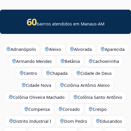
60
bairros atendidos em Manaus-AM
Adrianópolis
Aleixo
Alvorada
Aparecida
Armando Mendes
Betânia
Cachoeirinha
Centro
Chapada
Cidade de Deus
Cidade Nova
Colônia Antônio Aleixo
Colônia Oliveira Machado
Colônia Santo Antônio
Compensa
Coroado
Crespo
Distrito Industrial I
Dom Pedro
Educandos