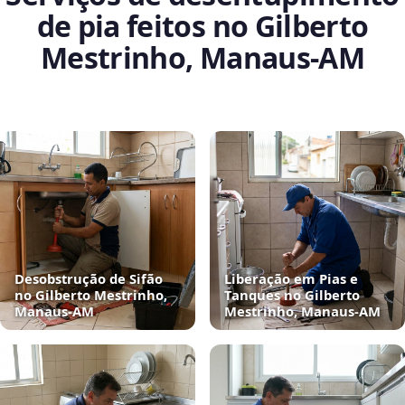
de pia feitos no Gilberto
Mestrinho, Manaus‑AM
Desobstrução de Sifão
Liberação em Pias e
no Gilberto Mestrinho,
Tanques no Gilberto
Manaus‑AM
Mestrinho, Manaus‑AM