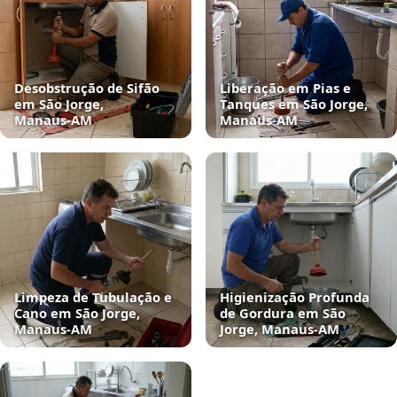
Desobstrução de Sifão
Liberação em Pias e
em São Jorge,
Tanques em São Jorge,
Manaus‑AM
Manaus‑AM
Limpeza de Tubulação e
Higienização Profunda
Cano em São Jorge,
de Gordura em São
Manaus‑AM
Jorge, Manaus‑AM