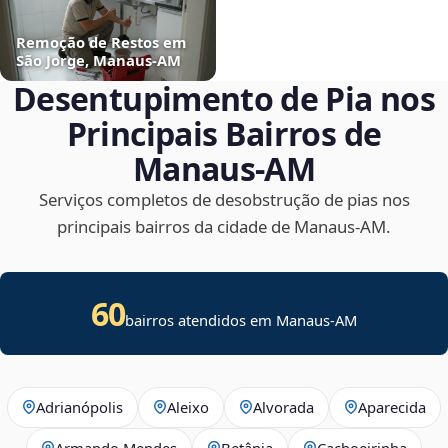
Remoção de Restos em
São Jorge, Manaus‑AM
Desentupimento de Pia nos
Principais Bairros de
Manaus‑AM
Serviços completos de desobstrução de pias nos
principais bairros da cidade de Manaus‑AM.
60
bairros atendidos em Manaus-AM
Adrianópolis
Aleixo
Alvorada
Aparecida
Armando Mendes
Betânia
Cachoeirinha