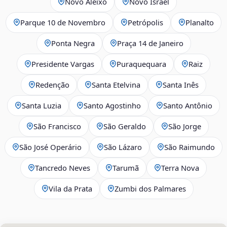
Novo Aleixo
Novo Israel
Parque 10 de Novembro
Petrópolis
Planalto
Ponta Negra
Praça 14 de Janeiro
Presidente Vargas
Puraquequara
Raiz
Redenção
Santa Etelvina
Santa Inês
Santa Luzia
Santo Agostinho
Santo Antônio
São Francisco
São Geraldo
São Jorge
São José Operário
São Lázaro
São Raimundo
Tancredo Neves
Tarumã
Terra Nova
Vila da Prata
Zumbi dos Palmares