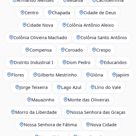
Centro
Chapada
Cidade de Deus
Cidade Nova
Colônia Antônio Aleixo
Colônia Oliveira Machado
Colônia Santo Antônio
Compensa
Coroado
Crespo
Distrito Industrial I
Dom Pedro
Educandos
Flores
Gilberto Mestrinho
Glória
Japiim
Jorge Teixeira
Lago Azul
Lírio do Vale
Mauazinho
Monte das Oliveiras
Morro da Liberdade
Nossa Senhora das Graças
Nossa Senhora de Fátima
Nova Cidade