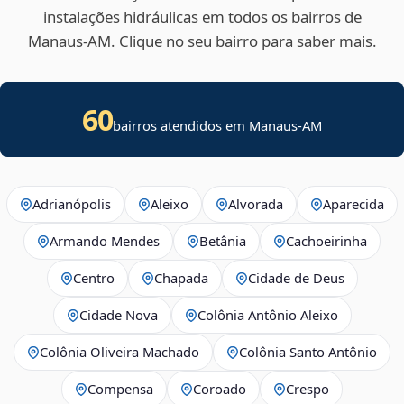
instalações hidráulicas em todos os bairros de
Manaus‑AM. Clique no seu bairro para saber mais.
60
bairros atendidos em Manaus-AM
Adrianópolis
Aleixo
Alvorada
Aparecida
Armando Mendes
Betânia
Cachoeirinha
Centro
Chapada
Cidade de Deus
Cidade Nova
Colônia Antônio Aleixo
Colônia Oliveira Machado
Colônia Santo Antônio
Compensa
Coroado
Crespo