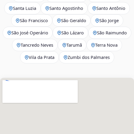
Santa Luzia
Santo Agostinho
Santo Antônio
São Francisco
São Geraldo
São Jorge
São José Operário
São Lázaro
São Raimundo
Tancredo Neves
Tarumã
Terra Nova
Vila da Prata
Zumbi dos Palmares