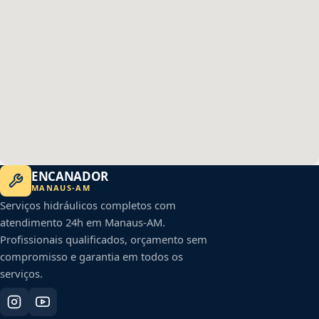
ENCANADOR
MANAUS
-
AM
Serviços hidráulicos completos com
atendimento 24h em
Manaus
-
AM
.
Profissionais qualificados, orçamento sem
compromisso e garantia em todos os
serviços.