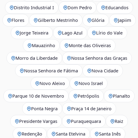
Distrito Industrial I
Dom Pedro
Educandos
Flores
Gilberto Mestrinho
Glória
Japiim
Jorge Teixeira
Lago Azul
Lírio do Vale
Mauazinho
Monte das Oliveiras
Morro da Liberdade
Nossa Senhora das Graças
Nossa Senhora de Fátima
Nova Cidade
Novo Aleixo
Novo Israel
Parque 10 de Novembro
Petrópolis
Planalto
Ponta Negra
Praça 14 de Janeiro
Presidente Vargas
Puraquequara
Raiz
Redenção
Santa Etelvina
Santa Inês