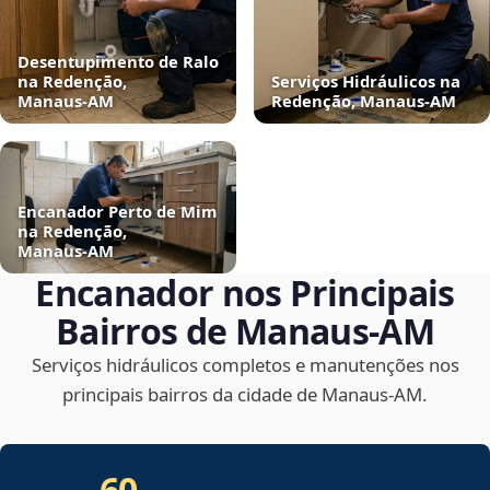
Desentupimento de Ralo
na Redenção,
Serviços Hidráulicos na
Manaus‑AM
Redenção, Manaus‑AM
Encanador Perto de Mim
na Redenção,
Manaus‑AM
Encanador nos Principais
Bairros de Manaus‑AM
Serviços hidráulicos completos e manutenções nos
principais bairros da cidade de Manaus‑AM.
60