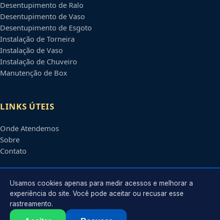
Desentupimento de Ralo
Desentupimento de Vaso
Desentupimento de Esgoto
Instalação de Torneira
Instalação de Vaso
Instalação de Chuveiro
Manutenção de Box
LINKS ÚTEIS
Onde Atendemos
Sobre
Contato
CONTATO
Usamos cookies apenas para medir acessos e melhorar a
experiência do site. Você pode aceitar ou recusar esse
rastreamento.
Atendimento em
Manaus
-
AM
e regiões parceiras
contato@encanadoremmanaus.com.br