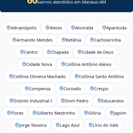
bairros atendidos em Manaus-AM
Adrianópolis
Aleixo
Alvorada
Aparecida
Armando Mendes
Betânia
Cachoeirinha
Centro
Chapada
Cidade de Deus
Cidade Nova
Colônia Antônio Aleixo
Colônia Oliveira Machado
Colônia Santo Antônio
Compensa
Coroado
Crespo
Distrito Industrial I
Dom Pedro
Educandos
Flores
Gilberto Mestrinho
Glória
Japiim
Jorge Teixeira
Lago Azul
Lírio do Vale