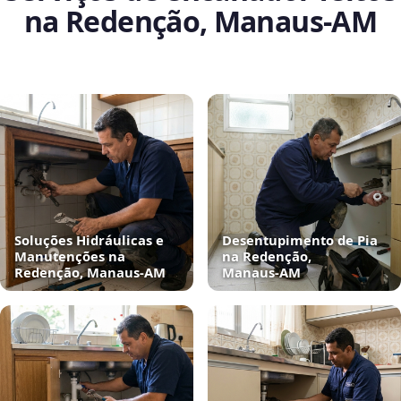
na Redenção, Manaus‑AM
Soluções Hidráulicas e
Desentupimento de Pia
Manutenções na
na Redenção,
Redenção, Manaus‑AM
Manaus‑AM