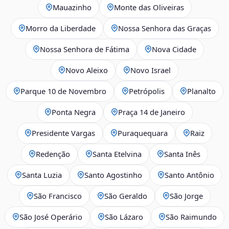
Mauazinho
Monte das Oliveiras
Morro da Liberdade
Nossa Senhora das Graças
Nossa Senhora de Fátima
Nova Cidade
Novo Aleixo
Novo Israel
Parque 10 de Novembro
Petrópolis
Planalto
Ponta Negra
Praça 14 de Janeiro
Presidente Vargas
Puraquequara
Raiz
Redenção
Santa Etelvina
Santa Inês
Santa Luzia
Santo Agostinho
Santo Antônio
São Francisco
São Geraldo
São Jorge
São José Operário
São Lázaro
São Raimundo