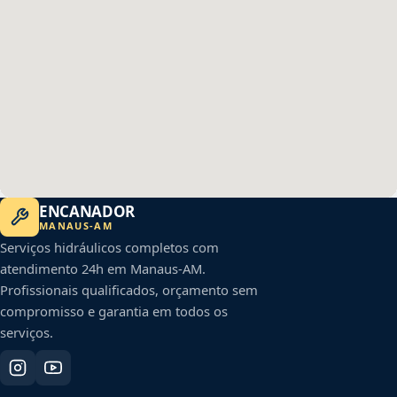
ENCANADOR
MANAUS
-
AM
Serviços hidráulicos completos com
atendimento 24h em
Manaus
-
AM
.
Profissionais qualificados, orçamento sem
compromisso e garantia em todos os
serviços.