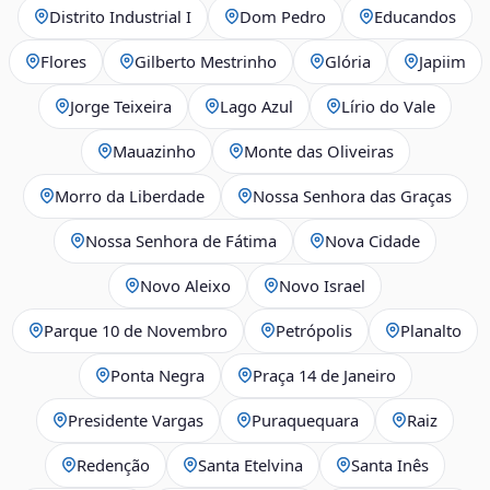
Distrito Industrial I
Dom Pedro
Educandos
Flores
Gilberto Mestrinho
Glória
Japiim
Jorge Teixeira
Lago Azul
Lírio do Vale
Mauazinho
Monte das Oliveiras
Morro da Liberdade
Nossa Senhora das Graças
Nossa Senhora de Fátima
Nova Cidade
Novo Aleixo
Novo Israel
Parque 10 de Novembro
Petrópolis
Planalto
Ponta Negra
Praça 14 de Janeiro
Presidente Vargas
Puraquequara
Raiz
Redenção
Santa Etelvina
Santa Inês