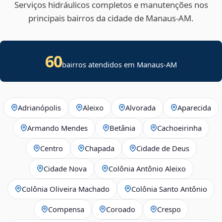
Serviços hidráulicos completos e manutenções nos
principais bairros da cidade de Manaus‑AM.
60
bairros atendidos em Manaus-AM
Adrianópolis
Aleixo
Alvorada
Aparecida
Armando Mendes
Betânia
Cachoeirinha
Centro
Chapada
Cidade de Deus
Cidade Nova
Colônia Antônio Aleixo
Colônia Oliveira Machado
Colônia Santo Antônio
Compensa
Coroado
Crespo