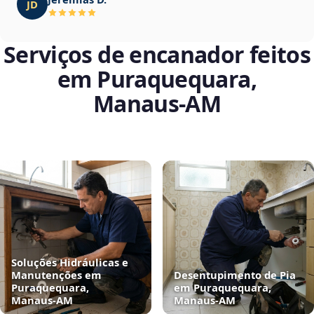
JD
Serviços de encanador feitos
em Puraquequara,
Manaus‑AM
Soluções Hidráulicas e
Manutenções em
Desentupimento de Pia
Puraquequara,
em Puraquequara,
Manaus‑AM
Manaus‑AM