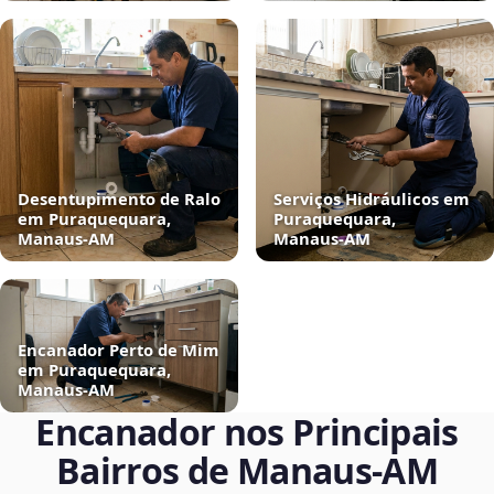
Desentupimento de Ralo
Serviços Hidráulicos em
em Puraquequara,
Puraquequara,
Manaus‑AM
Manaus‑AM
Encanador Perto de Mim
em Puraquequara,
Manaus‑AM
Encanador nos Principais
Bairros de Manaus‑AM