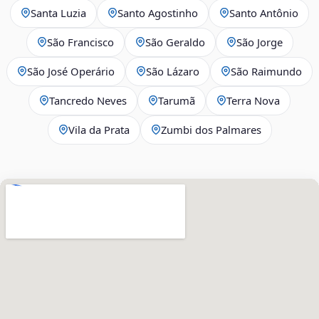
Santa Luzia
Santo Agostinho
Santo Antônio
São Francisco
São Geraldo
São Jorge
São José Operário
São Lázaro
São Raimundo
Tancredo Neves
Tarumã
Terra Nova
Vila da Prata
Zumbi dos Palmares