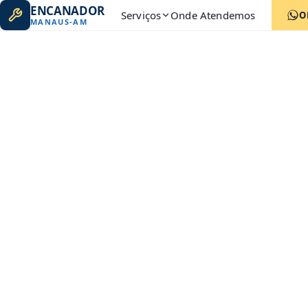
ENCANADOR
Serviços
Onde Atendemos
O
MANAUS
-
AM