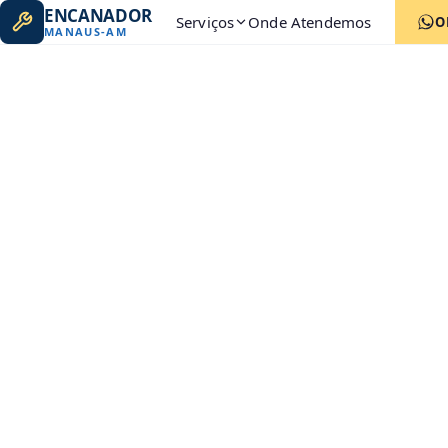
ENCANADOR
Serviços
Onde Atendemos
O
MANAUS
-
AM