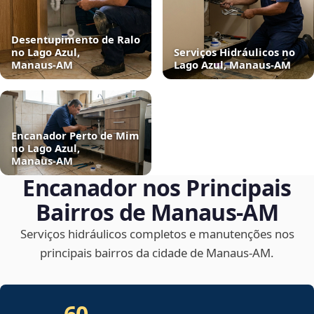
Desentupimento de Ralo
no Lago Azul,
Serviços Hidráulicos no
Manaus‑AM
Lago Azul, Manaus‑AM
Encanador Perto de Mim
no Lago Azul,
Manaus‑AM
Encanador nos Principais
Bairros de Manaus‑AM
Serviços hidráulicos completos e manutenções nos
principais bairros da cidade de Manaus‑AM.
60