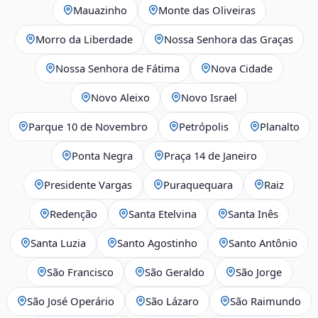
Mauazinho
Monte das Oliveiras
Morro da Liberdade
Nossa Senhora das Graças
Nossa Senhora de Fátima
Nova Cidade
Novo Aleixo
Novo Israel
Parque 10 de Novembro
Petrópolis
Planalto
Ponta Negra
Praça 14 de Janeiro
Presidente Vargas
Puraquequara
Raiz
Redenção
Santa Etelvina
Santa Inês
Santa Luzia
Santo Agostinho
Santo Antônio
São Francisco
São Geraldo
São Jorge
São José Operário
São Lázaro
São Raimundo