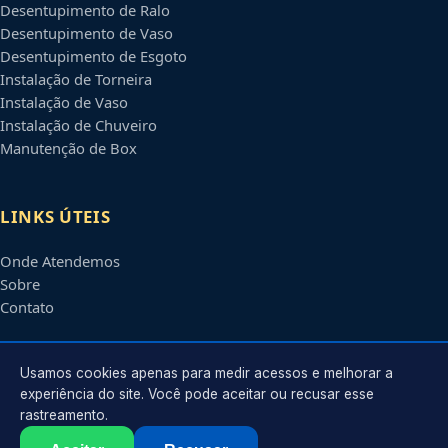
Desentupimento de Ralo
Desentupimento de Vaso
Desentupimento de Esgoto
Instalação de Torneira
Instalação de Vaso
Instalação de Chuveiro
Manutenção de Box
LINKS ÚTEIS
Onde Atendemos
Sobre
Contato
CONTATO
Usamos cookies apenas para medir acessos e melhorar a
experiência do site. Você pode aceitar ou recusar esse
rastreamento.
Atendimento em
Manaus
-
AM
e regiões parceiras
contato@encanadoremmanaus.com.br