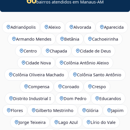
bairros atendidos em Manaus-AM
Adrianópolis
Aleixo
Alvorada
Aparecida
Armando Mendes
Betânia
Cachoeirinha
Centro
Chapada
Cidade de Deus
Cidade Nova
Colônia Antônio Aleixo
Colônia Oliveira Machado
Colônia Santo Antônio
Compensa
Coroado
Crespo
Distrito Industrial I
Dom Pedro
Educandos
Flores
Gilberto Mestrinho
Glória
Japiim
Jorge Teixeira
Lago Azul
Lírio do Vale