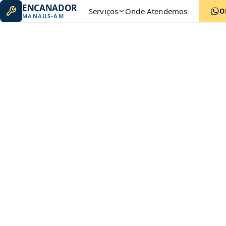
ENCANADOR
Serviços
Onde Atendemos
O
MANAUS
-
AM