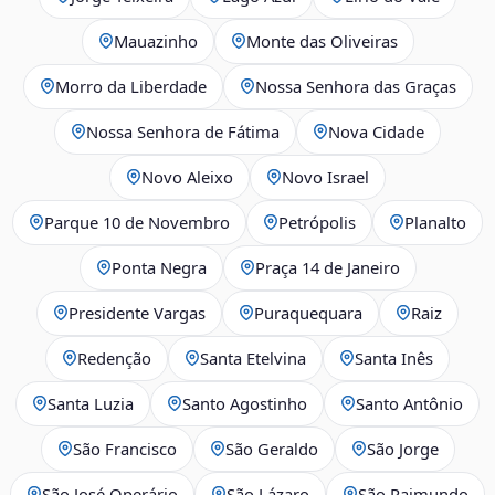
Mauazinho
Monte das Oliveiras
Morro da Liberdade
Nossa Senhora das Graças
Nossa Senhora de Fátima
Nova Cidade
Novo Aleixo
Novo Israel
Parque 10 de Novembro
Petrópolis
Planalto
Ponta Negra
Praça 14 de Janeiro
Presidente Vargas
Puraquequara
Raiz
Redenção
Santa Etelvina
Santa Inês
Santa Luzia
Santo Agostinho
Santo Antônio
São Francisco
São Geraldo
São Jorge
São José Operário
São Lázaro
São Raimundo