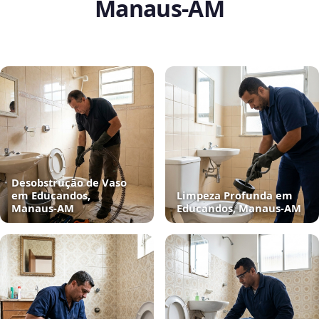
Manaus‑AM
Desobstrução de Vaso
em Educandos,
Limpeza Profunda em
Manaus‑AM
Educandos, Manaus‑AM