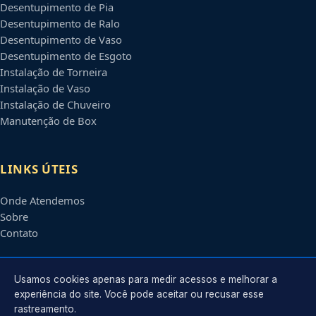
Desentupimento de Pia
Desentupimento de Ralo
Desentupimento de Vaso
Desentupimento de Esgoto
Instalação de Torneira
Instalação de Vaso
Instalação de Chuveiro
Manutenção de Box
LINKS ÚTEIS
Onde Atendemos
Sobre
Contato
CONTATO
Usamos cookies apenas para medir acessos e melhorar a
experiência do site. Você pode aceitar ou recusar esse
rastreamento.
Atendimento em
Manaus
-
AM
e regiões parceiras