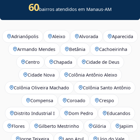
60
bairros atendidos em Manaus-AM
Adrianópolis
Aleixo
Alvorada
Aparecida
Armando Mendes
Betânia
Cachoeirinha
Centro
Chapada
Cidade de Deus
Cidade Nova
Colônia Antônio Aleixo
Colônia Oliveira Machado
Colônia Santo Antônio
Compensa
Coroado
Crespo
Distrito Industrial I
Dom Pedro
Educandos
Flores
Gilberto Mestrinho
Glória
Japiim
Jorge Teixeira
Lago Azul
Lírio do Vale