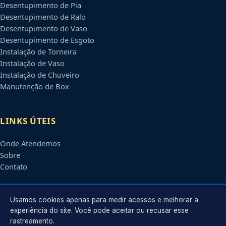
Desentupimento de Pia
Desentupimento de Ralo
Desentupimento de Vaso
Desentupimento de Esgoto
Instalação de Torneira
Instalação de Vaso
Instalação de Chuveiro
Manutenção de Box
LINKS ÚTEIS
Onde Atendemos
Sobre
Contato
CONTATO
Usamos cookies apenas para medir acessos e melhorar a
experiência do site. Você pode aceitar ou recusar esse
rastreamento.
Atendimento em
Manaus
-
AM
e regiões parceiras