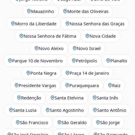
Mauazinho
Monte das Oliveiras
Morro da Liberdade
Nossa Senhora das Graças
Nossa Senhora de Fátima
Nova Cidade
Novo Aleixo
Novo Israel
Parque 10 de Novembro
Petrópolis
Planalto
Ponta Negra
Praça 14 de Janeiro
Presidente Vargas
Puraquequara
Raiz
Redenção
Santa Etelvina
Santa Inês
Santa Luzia
Santo Agostinho
Santo Antônio
São Francisco
São Geraldo
São Jorge
São José Operário
São Lázaro
São Raimundo