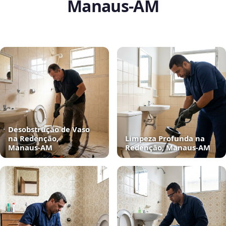
Manaus‑AM
Desobstrução de Vaso
na Redenção,
Limpeza Profunda na
Manaus‑AM
Redenção, Manaus‑AM