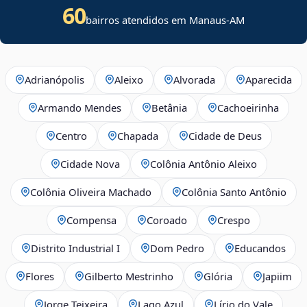
60
bairros atendidos em Manaus-AM
Adrianópolis
Aleixo
Alvorada
Aparecida
Armando Mendes
Betânia
Cachoeirinha
Centro
Chapada
Cidade de Deus
Cidade Nova
Colônia Antônio Aleixo
Colônia Oliveira Machado
Colônia Santo Antônio
Compensa
Coroado
Crespo
Distrito Industrial I
Dom Pedro
Educandos
Flores
Gilberto Mestrinho
Glória
Japiim
Jorge Teixeira
Lago Azul
Lírio do Vale