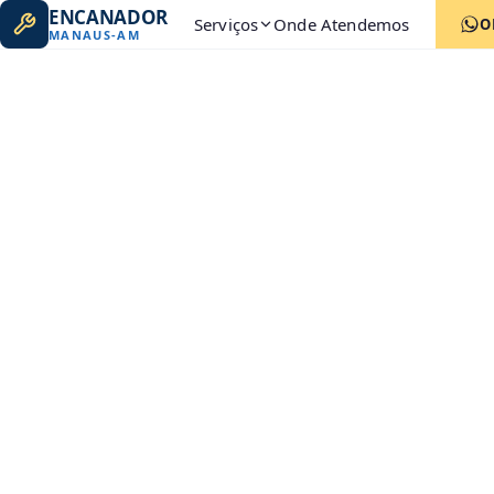
ENCANADOR
Serviços
Onde Atendemos
O
MANAUS
-
AM