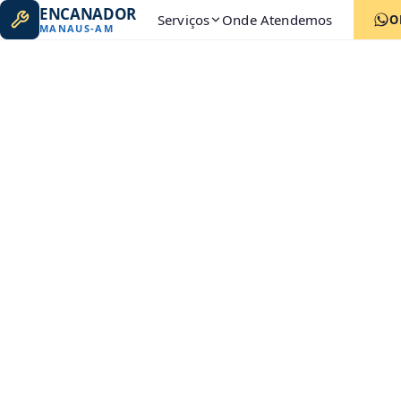
ENCANADOR
Serviços
Onde Atendemos
O
MANAUS
-
AM