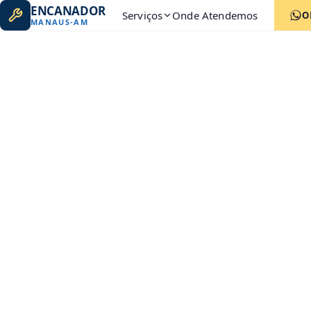
ENCANADOR
Serviços
Onde Atendemos
O
MANAUS
-
AM