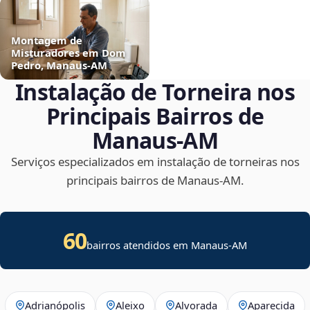
Montagem de
Misturadores em Dom
Pedro, Manaus‑AM
Instalação de Torneira nos
Principais Bairros de
Manaus‑AM
Serviços especializados em instalação de torneiras nos
principais bairros de Manaus‑AM.
60
bairros atendidos em Manaus-AM
Adrianópolis
Aleixo
Alvorada
Aparecida