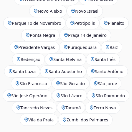
Novo Aleixo
Novo Israel
Parque 10 de Novembro
Petrópolis
Planalto
Ponta Negra
Praça 14 de Janeiro
Presidente Vargas
Puraquequara
Raiz
Redenção
Santa Etelvina
Santa Inês
Santa Luzia
Santo Agostinho
Santo Antônio
São Francisco
São Geraldo
São Jorge
São José Operário
São Lázaro
São Raimundo
Tancredo Neves
Tarumã
Terra Nova
Vila da Prata
Zumbi dos Palmares