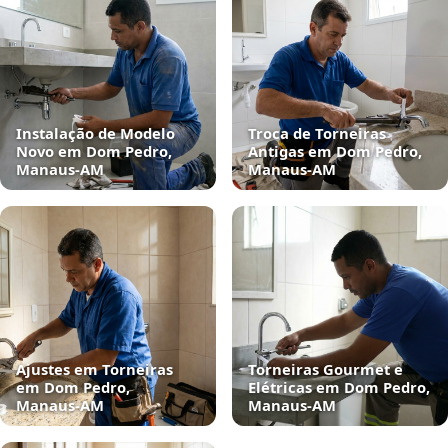
Instalação de Modelo
Troca de Torneiras
Novo em Dom Pedro,
Antigas em Dom Pedro,
Manaus‑AM
Manaus‑AM
Ajustes em Torneiras
Torneiras Gourmet e
em Dom Pedro,
Elétricas em Dom Pedro,
Manaus‑AM
Manaus‑AM