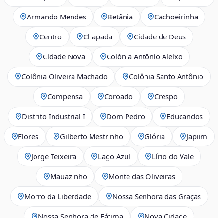
Armando Mendes
Betânia
Cachoeirinha
Centro
Chapada
Cidade de Deus
Cidade Nova
Colônia Antônio Aleixo
Colônia Oliveira Machado
Colônia Santo Antônio
Compensa
Coroado
Crespo
Distrito Industrial I
Dom Pedro
Educandos
Flores
Gilberto Mestrinho
Glória
Japiim
Jorge Teixeira
Lago Azul
Lírio do Vale
Mauazinho
Monte das Oliveiras
Morro da Liberdade
Nossa Senhora das Graças
Nossa Senhora de Fátima
Nova Cidade