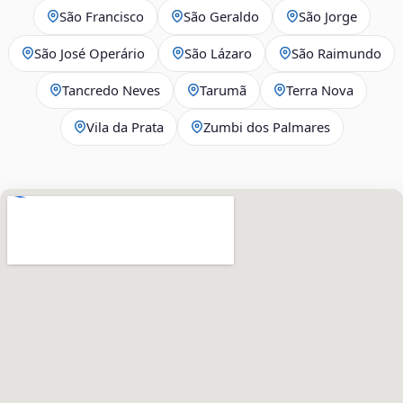
São Francisco
São Geraldo
São Jorge
São José Operário
São Lázaro
São Raimundo
Tancredo Neves
Tarumã
Terra Nova
Vila da Prata
Zumbi dos Palmares