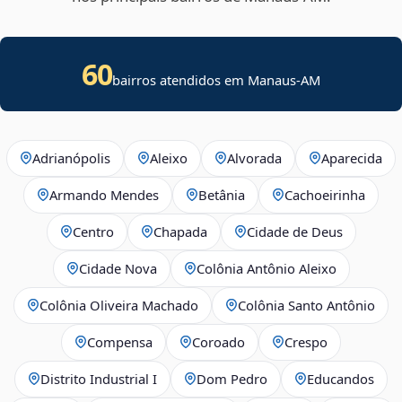
60
bairros atendidos em Manaus-AM
Adrianópolis
Aleixo
Alvorada
Aparecida
Armando Mendes
Betânia
Cachoeirinha
Centro
Chapada
Cidade de Deus
Cidade Nova
Colônia Antônio Aleixo
Colônia Oliveira Machado
Colônia Santo Antônio
Compensa
Coroado
Crespo
Distrito Industrial I
Dom Pedro
Educandos