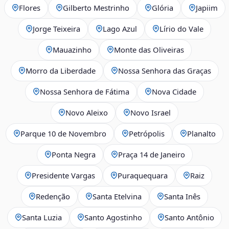
Flores
Gilberto Mestrinho
Glória
Japiim
Jorge Teixeira
Lago Azul
Lírio do Vale
Mauazinho
Monte das Oliveiras
Morro da Liberdade
Nossa Senhora das Graças
Nossa Senhora de Fátima
Nova Cidade
Novo Aleixo
Novo Israel
Parque 10 de Novembro
Petrópolis
Planalto
Ponta Negra
Praça 14 de Janeiro
Presidente Vargas
Puraquequara
Raiz
Redenção
Santa Etelvina
Santa Inês
Santa Luzia
Santo Agostinho
Santo Antônio