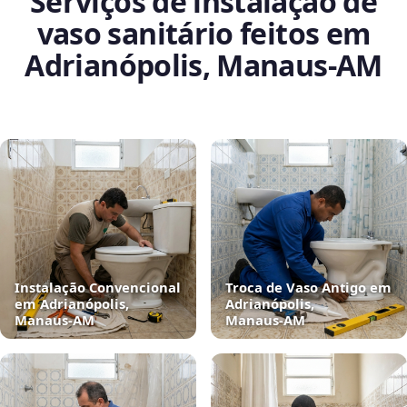
Serviços de instalação de
vaso sanitário feitos em
Adrianópolis, Manaus‑AM
Instalação Convencional
Troca de Vaso Antigo em
em Adrianópolis,
Adrianópolis,
Manaus‑AM
Manaus‑AM