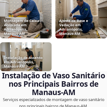
Montagem de Caixa
Ajuste de Base e
Acoplada em
Vedação em
Adrianópolis,
Adrianópolis,
Manaus‑AM
Manaus‑AM
Instalação de Assento
em Adrianópolis,
Manaus‑AM
Instalação de Vaso Sanitário
nos Principais Bairros de
Manaus‑AM
Serviços especializados de montagem de vaso sanitário
nos principais bairros de Manaus‑AM.