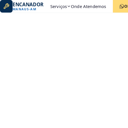
ENCANADOR
Serviços
Onde Atendemos
O
MANAUS
-
AM