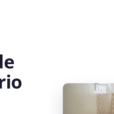
de
rio