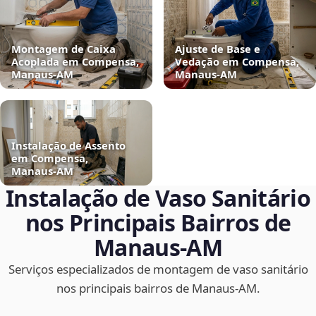
Montagem de Caixa
Ajuste de Base e
Acoplada em Compensa,
Vedação em Compensa,
Manaus‑AM
Manaus‑AM
Instalação de Assento
em Compensa,
Manaus‑AM
Instalação de Vaso Sanitário
nos Principais Bairros de
Manaus‑AM
Serviços especializados de montagem de vaso sanitário
nos principais bairros de Manaus‑AM.