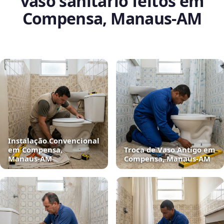
vaso sanitário feitos em
Compensa, Manaus‑AM
Instalação Convencional
em Compensa,
Troca de Vaso Antigo em
Manaus‑AM
Compensa, Manaus‑AM