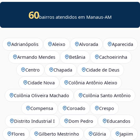
60
bairros atendidos em Manaus-AM
Adrianópolis
Aleixo
Alvorada
Aparecida
Armando Mendes
Betânia
Cachoeirinha
Centro
Chapada
Cidade de Deus
Cidade Nova
Colônia Antônio Aleixo
Colônia Oliveira Machado
Colônia Santo Antônio
Compensa
Coroado
Crespo
Distrito Industrial I
Dom Pedro
Educandos
Flores
Gilberto Mestrinho
Glória
Japiim