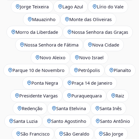
Jorge Teixeira
Lago Azul
Lírio do Vale
Mauazinho
Monte das Oliveiras
Morro da Liberdade
Nossa Senhora das Graças
Nossa Senhora de Fátima
Nova Cidade
Novo Aleixo
Novo Israel
Parque 10 de Novembro
Petrópolis
Planalto
Ponta Negra
Praça 14 de Janeiro
Presidente Vargas
Puraquequara
Raiz
Redenção
Santa Etelvina
Santa Inês
Santa Luzia
Santo Agostinho
Santo Antônio
São Francisco
São Geraldo
São Jorge