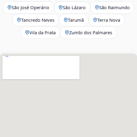
São José Operário
São Lázaro
São Raimundo
Tancredo Neves
Tarumã
Terra Nova
Vila da Prata
Zumbi dos Palmares