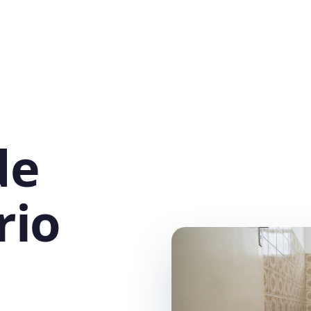
de
rio