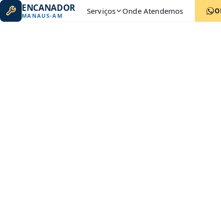
ENCANADOR
Serviços
Onde Atendemos
O
MANAUS
-
AM