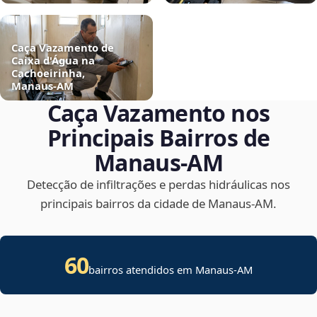
Caça Vazamento de
Caixa d'Água na
Cachoeirinha,
Manaus‑AM
Caça Vazamento nos
Principais Bairros de
Manaus‑AM
Detecção de infiltrações e perdas hidráulicas nos
principais bairros da cidade de Manaus‑AM.
60
bairros atendidos em Manaus-AM