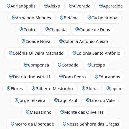
Adrianópolis
Aleixo
Alvorada
Aparecida
Armando Mendes
Betânia
Cachoeirinha
Centro
Chapada
Cidade de Deus
Cidade Nova
Colônia Antônio Aleixo
Colônia Oliveira Machado
Colônia Santo Antônio
Compensa
Coroado
Crespo
Distrito Industrial I
Dom Pedro
Educandos
Flores
Gilberto Mestrinho
Glória
Japiim
Jorge Teixeira
Lago Azul
Lírio do Vale
Mauazinho
Monte das Oliveiras
Morro da Liberdade
Nossa Senhora das Graças