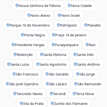
Nossa Senhora de Fátima
Nova Cidade
Novo Aleixo
Novo Israel
Parque 10 de Novembro
Petrópolis
Planalto
Ponta Negra
Praça 14 de Janeiro
Presidente Vargas
Puraquequara
Raiz
Redenção
Santa Etelvina
Santa Inês
Santa Luzia
Santo Agostinho
Santo Antônio
São Francisco
São Geraldo
São Jorge
São José Operário
São Lázaro
São Raimundo
Tancredo Neves
Tarumã
Terra Nova
Vila da Prata
Zumbi dos Palmares