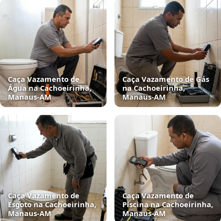
Caça Vazamento de
Caça Vazamento de Gás
Água na Cachoeirinha,
na Cachoeirinha,
Manaus‑AM
Manaus‑AM
Caça Vazamento de
Caça Vazamento de
Esgoto na Cachoeirinha,
Piscina na Cachoeirinha,
Manaus‑AM
Manaus‑AM