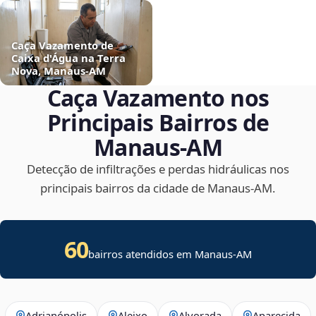
Caça Vazamento de
Caixa d'Água na Terra
Nova, Manaus‑AM
Caça Vazamento nos
Principais Bairros de
Manaus‑AM
Detecção de infiltrações e perdas hidráulicas nos
principais bairros da cidade de Manaus‑AM.
60
bairros atendidos em Manaus-AM
Adrianópolis
Aleixo
Alvorada
Aparecida