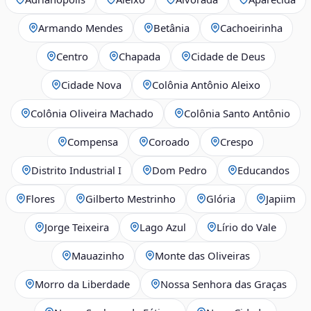
Armando Mendes
Betânia
Cachoeirinha
Centro
Chapada
Cidade de Deus
Cidade Nova
Colônia Antônio Aleixo
Colônia Oliveira Machado
Colônia Santo Antônio
Compensa
Coroado
Crespo
Distrito Industrial I
Dom Pedro
Educandos
Flores
Gilberto Mestrinho
Glória
Japiim
Jorge Teixeira
Lago Azul
Lírio do Vale
Mauazinho
Monte das Oliveiras
Morro da Liberdade
Nossa Senhora das Graças