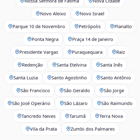
Nossa Senhora de Fátima
Nova Cidade
Novo Aleixo
Novo Israel
Parque 10 de Novembro
Petrópolis
Planalto
Ponta Negra
Praça 14 de Janeiro
Presidente Vargas
Puraquequara
Raiz
Redenção
Santa Etelvina
Santa Inês
Santa Luzia
Santo Agostinho
Santo Antônio
São Francisco
São Geraldo
São Jorge
São José Operário
São Lázaro
São Raimundo
Tancredo Neves
Tarumã
Terra Nova
Vila da Prata
Zumbi dos Palmares