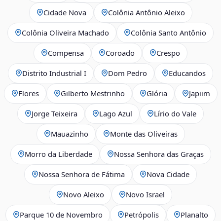
Cidade Nova
Colônia Antônio Aleixo
Colônia Oliveira Machado
Colônia Santo Antônio
Compensa
Coroado
Crespo
Distrito Industrial I
Dom Pedro
Educandos
Flores
Gilberto Mestrinho
Glória
Japiim
Jorge Teixeira
Lago Azul
Lírio do Vale
Mauazinho
Monte das Oliveiras
Morro da Liberdade
Nossa Senhora das Graças
Nossa Senhora de Fátima
Nova Cidade
Novo Aleixo
Novo Israel
Parque 10 de Novembro
Petrópolis
Planalto