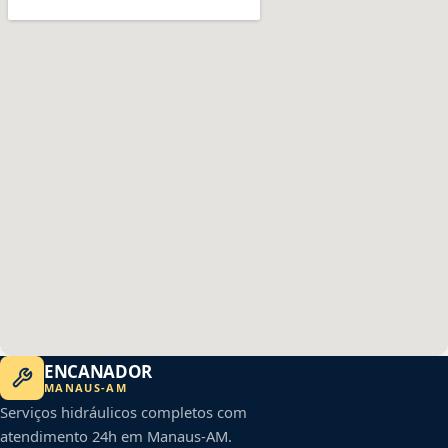
ENCANADOR
MANAUS
-
AM
Serviços hidráulicos completos com
atendimento 24h em
Manaus
-
AM
.