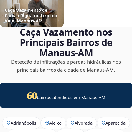
Caça Vazamento de
Caixa d'Água no Lírio do
Vale, Manaus‑AM
Caça Vazamento nos
Principais Bairros de
Manaus‑AM
Detecção de infiltrações e perdas hidráulicas nos
principais bairros da cidade de Manaus‑AM.
60
bairros atendidos em Manaus-AM
Adrianópolis
Aleixo
Alvorada
Aparecida