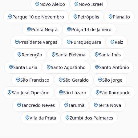
Novo Aleixo
Novo Israel
Parque 10 de Novembro
Petrópolis
Planalto
Ponta Negra
Praça 14 de Janeiro
Presidente Vargas
Puraquequara
Raiz
Redenção
Santa Etelvina
Santa Inês
Santa Luzia
Santo Agostinho
Santo Antônio
São Francisco
São Geraldo
São Jorge
São José Operário
São Lázaro
São Raimundo
Tancredo Neves
Tarumã
Terra Nova
Vila da Prata
Zumbi dos Palmares