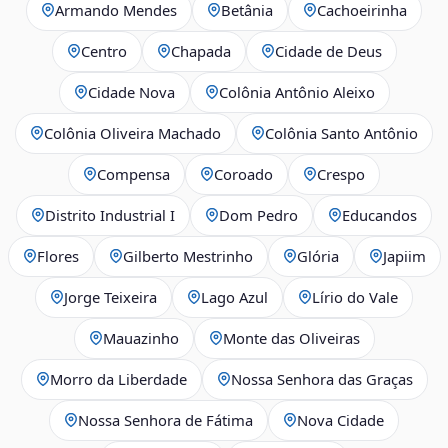
Armando Mendes
Betânia
Cachoeirinha
Centro
Chapada
Cidade de Deus
Cidade Nova
Colônia Antônio Aleixo
Colônia Oliveira Machado
Colônia Santo Antônio
Compensa
Coroado
Crespo
Distrito Industrial I
Dom Pedro
Educandos
Flores
Gilberto Mestrinho
Glória
Japiim
Jorge Teixeira
Lago Azul
Lírio do Vale
Mauazinho
Monte das Oliveiras
Morro da Liberdade
Nossa Senhora das Graças
Nossa Senhora de Fátima
Nova Cidade