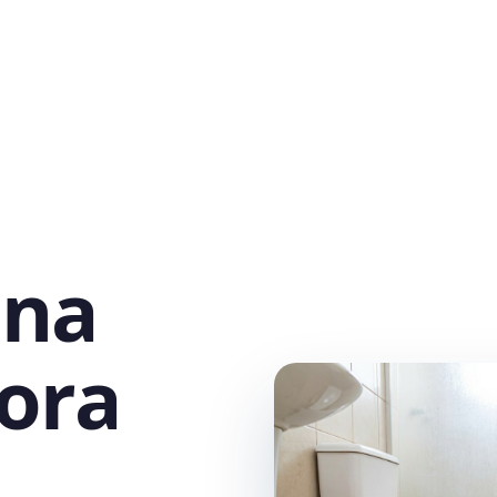
 na
ora