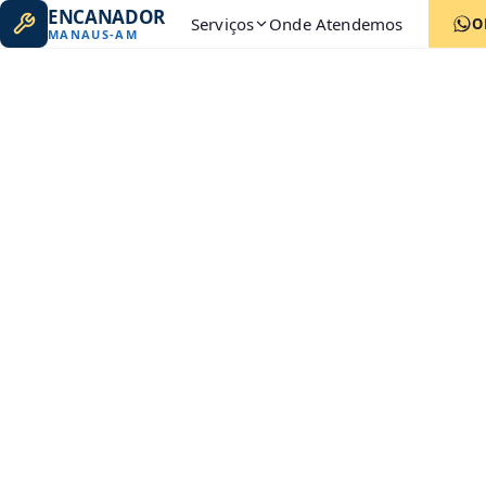
ENCANADOR
Serviços
Onde Atendemos
O
MANAUS
-
AM