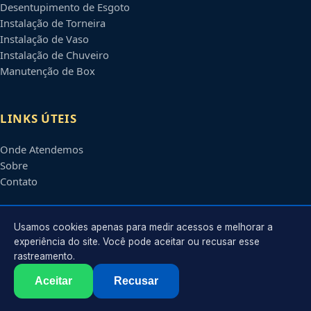
Desentupimento de Esgoto
Instalação de Torneira
Instalação de Vaso
Instalação de Chuveiro
Manutenção de Box
LINKS ÚTEIS
Onde Atendemos
Sobre
Contato
CONTATO
Usamos cookies apenas para medir acessos e melhorar a
experiência do site. Você pode aceitar ou recusar esse
rastreamento.
Atendimento em
Manaus
-
AM
e regiões parceiras
contato@encanadoremmanaus.com.br
Aceitar
Recusar
©
2026
Encanador em
Manaus
-
AM
. Todos os direitos reservados.
Política de Privacidade
·
Termos de Uso
·
Sitemap