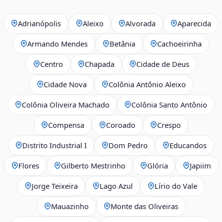
Adrianópolis
Aleixo
Alvorada
Aparecida
Armando Mendes
Betânia
Cachoeirinha
Centro
Chapada
Cidade de Deus
Cidade Nova
Colônia Antônio Aleixo
Colônia Oliveira Machado
Colônia Santo Antônio
Compensa
Coroado
Crespo
Distrito Industrial I
Dom Pedro
Educandos
Flores
Gilberto Mestrinho
Glória
Japiim
Jorge Teixeira
Lago Azul
Lírio do Vale
Mauazinho
Monte das Oliveiras