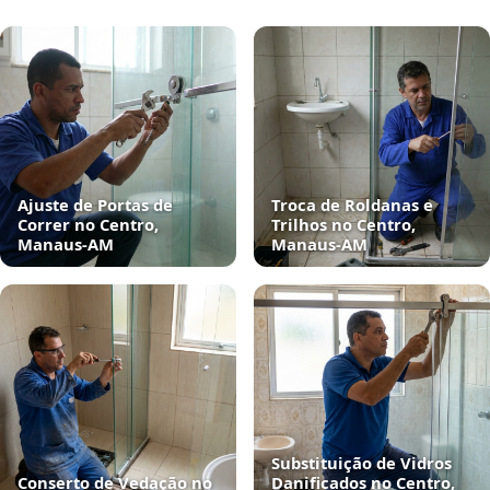
Ajuste de Portas de
Troca de Roldanas e
Correr no Centro,
Trilhos no Centro,
Manaus‑AM
Manaus‑AM
Substituição de Vidros
Conserto de Vedação no
Danificados no Centro,