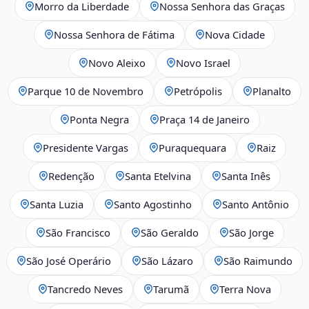
Morro da Liberdade
Nossa Senhora das Graças
Nossa Senhora de Fátima
Nova Cidade
Novo Aleixo
Novo Israel
Parque 10 de Novembro
Petrópolis
Planalto
Ponta Negra
Praça 14 de Janeiro
Presidente Vargas
Puraquequara
Raiz
Redenção
Santa Etelvina
Santa Inês
Santa Luzia
Santo Agostinho
Santo Antônio
São Francisco
São Geraldo
São Jorge
São José Operário
São Lázaro
São Raimundo
Tancredo Neves
Tarumã
Terra Nova