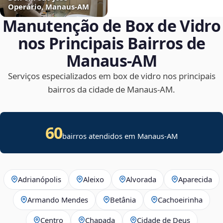
Operário, Manaus‑AM
Manutenção de Box de Vidro
nos Principais Bairros de
Manaus‑AM
Serviços especializados em box de vidro nos principais
bairros da cidade de Manaus‑AM.
60
bairros atendidos em Manaus-AM
Adrianópolis
Aleixo
Alvorada
Aparecida
Armando Mendes
Betânia
Cachoeirinha
Centro
Chapada
Cidade de Deus