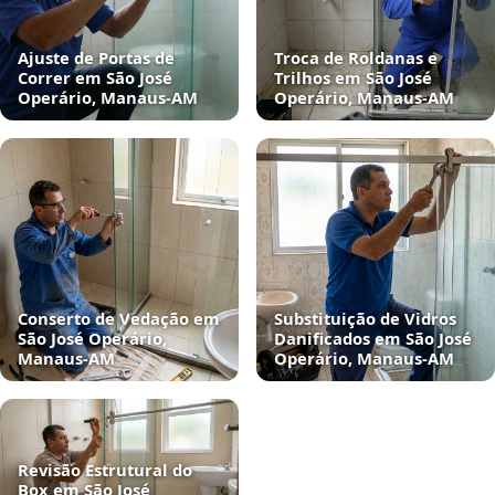
Ajuste de Portas de
Troca de Roldanas e
Correr em São José
Trilhos em São José
Operário, Manaus‑AM
Operário, Manaus‑AM
Conserto de Vedação em
Substituição de Vidros
São José Operário,
Danificados em São José
Manaus‑AM
Operário, Manaus‑AM
Revisão Estrutural do
Box em São José