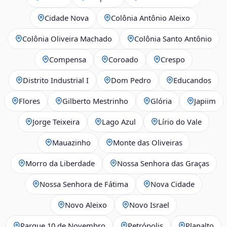
Cidade Nova
Colônia Antônio Aleixo
Colônia Oliveira Machado
Colônia Santo Antônio
Compensa
Coroado
Crespo
Distrito Industrial I
Dom Pedro
Educandos
Flores
Gilberto Mestrinho
Glória
Japiim
Jorge Teixeira
Lago Azul
Lírio do Vale
Mauazinho
Monte das Oliveiras
Morro da Liberdade
Nossa Senhora das Graças
Nossa Senhora de Fátima
Nova Cidade
Novo Aleixo
Novo Israel
Parque 10 de Novembro
Petrópolis
Planalto