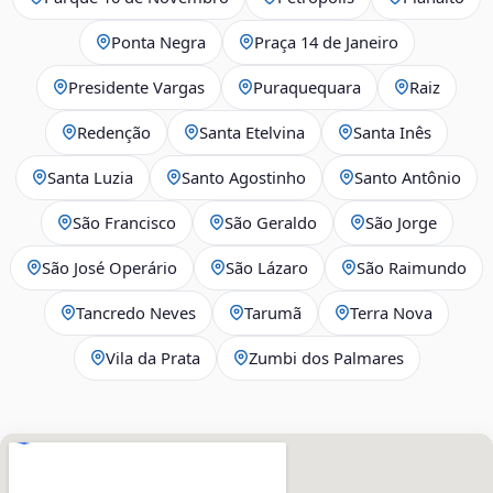
Ponta Negra
Praça 14 de Janeiro
Presidente Vargas
Puraquequara
Raiz
Redenção
Santa Etelvina
Santa Inês
Santa Luzia
Santo Agostinho
Santo Antônio
São Francisco
São Geraldo
São Jorge
São José Operário
São Lázaro
São Raimundo
Tancredo Neves
Tarumã
Terra Nova
Vila da Prata
Zumbi dos Palmares