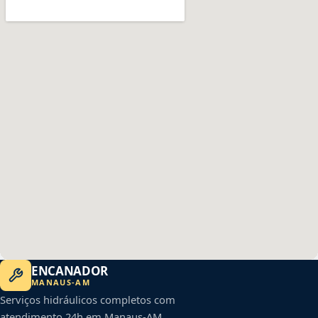
ENCANADOR
MANAUS
-
AM
Serviços hidráulicos completos com
atendimento 24h em
Manaus
-
AM
.