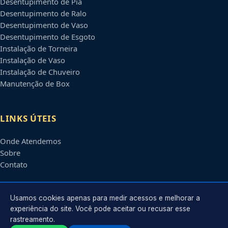
Desentupimento de Pia
Desentupimento de Ralo
Desentupimento de Vaso
Desentupimento de Esgoto
Instalação de Torneira
Instalação de Vaso
Instalação de Chuveiro
Manutenção de Box
LINKS ÚTEIS
Onde Atendemos
Sobre
Contato
CONTATO
Usamos cookies apenas para medir acessos e melhorar a
experiência do site. Você pode aceitar ou recusar esse
rastreamento.
Atendimento em
Manaus
-
AM
e regiões parceiras