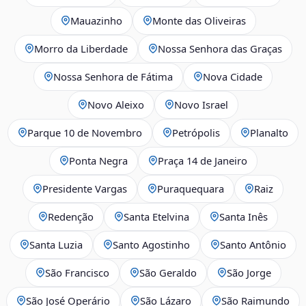
Mauazinho
Monte das Oliveiras
Morro da Liberdade
Nossa Senhora das Graças
Nossa Senhora de Fátima
Nova Cidade
Novo Aleixo
Novo Israel
Parque 10 de Novembro
Petrópolis
Planalto
Ponta Negra
Praça 14 de Janeiro
Presidente Vargas
Puraquequara
Raiz
Redenção
Santa Etelvina
Santa Inês
Santa Luzia
Santo Agostinho
Santo Antônio
São Francisco
São Geraldo
São Jorge
São José Operário
São Lázaro
São Raimundo