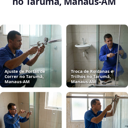
no Tarumã, Manaus‑AM
Ajuste de Portas de
Troca de Roldanas e
Correr no Tarumã,
Trilhos no Tarumã,
Manaus‑AM
Manaus‑AM