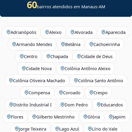
60
bairros atendidos em Manaus-AM
Adrianópolis
Aleixo
Alvorada
Aparecida
Armando Mendes
Betânia
Cachoeirinha
Centro
Chapada
Cidade de Deus
Cidade Nova
Colônia Antônio Aleixo
Colônia Oliveira Machado
Colônia Santo Antônio
Compensa
Coroado
Crespo
Distrito Industrial I
Dom Pedro
Educandos
Flores
Gilberto Mestrinho
Glória
Japiim
Jorge Teixeira
Lago Azul
Lírio do Vale