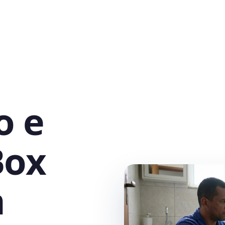
o e
Box
m