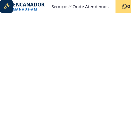
ENCANADOR
Serviços
Onde Atendemos
O
MANAUS
-
AM