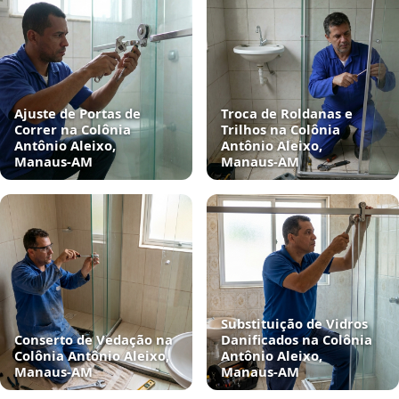
Ajuste de Portas de
Troca de Roldanas e
Correr na Colônia
Trilhos na Colônia
Antônio Aleixo,
Antônio Aleixo,
Manaus‑AM
Manaus‑AM
Substituição de Vidros
Conserto de Vedação na
Danificados na Colônia
Colônia Antônio Aleixo,
Antônio Aleixo,
Manaus‑AM
Manaus‑AM