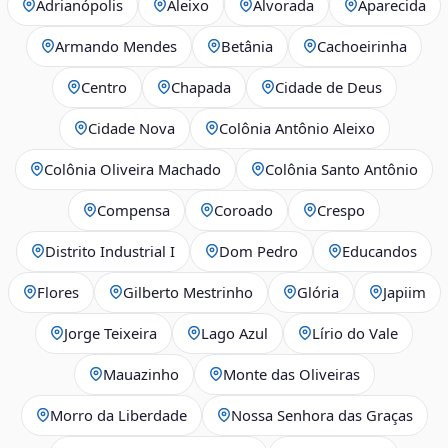
Adrianópolis
Aleixo
Alvorada
Aparecida
Armando Mendes
Betânia
Cachoeirinha
Centro
Chapada
Cidade de Deus
Cidade Nova
Colônia Antônio Aleixo
Colônia Oliveira Machado
Colônia Santo Antônio
Compensa
Coroado
Crespo
Distrito Industrial I
Dom Pedro
Educandos
Flores
Gilberto Mestrinho
Glória
Japiim
Jorge Teixeira
Lago Azul
Lírio do Vale
Mauazinho
Monte das Oliveiras
Morro da Liberdade
Nossa Senhora das Graças