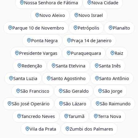
Nossa Senhora de Fátima
Nova Cidade
Novo Aleixo
Novo Israel
Parque 10 de Novembro
Petrópolis
Planalto
Ponta Negra
Praça 14 de Janeiro
Presidente Vargas
Puraquequara
Raiz
Redenção
Santa Etelvina
Santa Inês
Santa Luzia
Santo Agostinho
Santo Antônio
São Francisco
São Geraldo
São Jorge
São José Operário
São Lázaro
São Raimundo
Tancredo Neves
Tarumã
Terra Nova
Vila da Prata
Zumbi dos Palmares