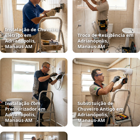
Instalação de Chuveiro
Elétrico em
Troca de Resistência em
Adrianópolis,
Adrianópolis,
Manaus‑AM
Manaus‑AM
Instalação com
Substituição de
Pressurizador em
Chuveiro Antigo em
Adrianópolis,
Adrianópolis,
Manaus‑AM
Manaus‑AM