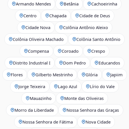
Armando Mendes
Betânia
Cachoeirinha
Centro
Chapada
Cidade de Deus
Cidade Nova
Colônia Antônio Aleixo
Colônia Oliveira Machado
Colônia Santo Antônio
Compensa
Coroado
Crespo
Distrito Industrial I
Dom Pedro
Educandos
Flores
Gilberto Mestrinho
Glória
Japiim
Jorge Teixeira
Lago Azul
Lírio do Vale
Mauazinho
Monte das Oliveiras
Morro da Liberdade
Nossa Senhora das Graças
Nossa Senhora de Fátima
Nova Cidade