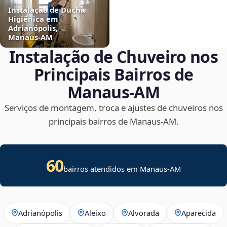
Instalação de Ducha
Higiênica em
Adrianópolis,
Manaus‑AM
Instalação de Chuveiro nos
Principais Bairros de
Manaus‑AM
Serviços de montagem, troca e ajustes de chuveiros nos
principais bairros de Manaus‑AM.
60
bairros atendidos em Manaus-AM
Adrianópolis
Aleixo
Alvorada
Aparecida