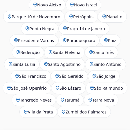
Novo Aleixo
Novo Israel
Parque 10 de Novembro
Petrópolis
Planalto
Ponta Negra
Praça 14 de Janeiro
Presidente Vargas
Puraquequara
Raiz
Redenção
Santa Etelvina
Santa Inês
Santa Luzia
Santo Agostinho
Santo Antônio
São Francisco
São Geraldo
São Jorge
São José Operário
São Lázaro
São Raimundo
Tancredo Neves
Tarumã
Terra Nova
Vila da Prata
Zumbi dos Palmares