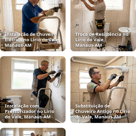
Instalação de Chuveiro
Troca de Resistência no
Elétrico no Lírio do Vale,
Lírio do Vale,
Manaus‑AM
Manaus‑AM
Instalação com
Substituição de
Pressurizador no Lírio
Chuveiro Antigo no Lírio
do Vale, Manaus‑AM
do Vale, Manaus‑AM