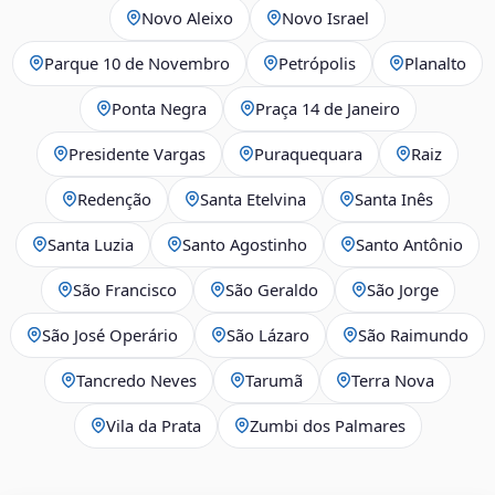
Novo Aleixo
Novo Israel
Parque 10 de Novembro
Petrópolis
Planalto
Ponta Negra
Praça 14 de Janeiro
Presidente Vargas
Puraquequara
Raiz
Redenção
Santa Etelvina
Santa Inês
Santa Luzia
Santo Agostinho
Santo Antônio
São Francisco
São Geraldo
São Jorge
São José Operário
São Lázaro
São Raimundo
Tancredo Neves
Tarumã
Terra Nova
Vila da Prata
Zumbi dos Palmares