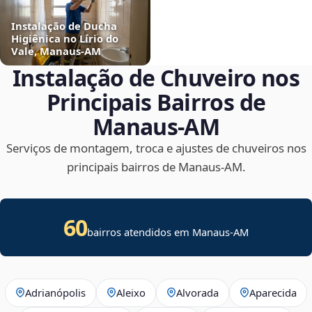
Instalação de Ducha
Higiênica no Lírio do
Vale, Manaus‑AM
Instalação de Chuveiro nos
Principais Bairros de
Manaus‑AM
Serviços de montagem, troca e ajustes de chuveiros nos
principais bairros de Manaus‑AM.
60
bairros atendidos em Manaus-AM
Adrianópolis
Aleixo
Alvorada
Aparecida