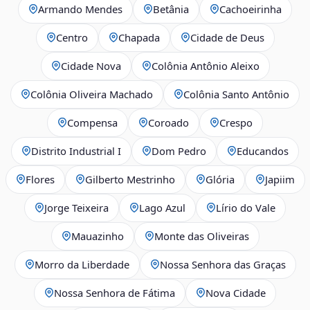
Armando Mendes
Betânia
Cachoeirinha
Centro
Chapada
Cidade de Deus
Cidade Nova
Colônia Antônio Aleixo
Colônia Oliveira Machado
Colônia Santo Antônio
Compensa
Coroado
Crespo
Distrito Industrial I
Dom Pedro
Educandos
Flores
Gilberto Mestrinho
Glória
Japiim
Jorge Teixeira
Lago Azul
Lírio do Vale
Mauazinho
Monte das Oliveiras
Morro da Liberdade
Nossa Senhora das Graças
Nossa Senhora de Fátima
Nova Cidade