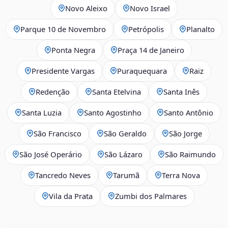
Novo Aleixo
Novo Israel
Parque 10 de Novembro
Petrópolis
Planalto
Ponta Negra
Praça 14 de Janeiro
Presidente Vargas
Puraquequara
Raiz
Redenção
Santa Etelvina
Santa Inês
Santa Luzia
Santo Agostinho
Santo Antônio
São Francisco
São Geraldo
São Jorge
São José Operário
São Lázaro
São Raimundo
Tancredo Neves
Tarumã
Terra Nova
Vila da Prata
Zumbi dos Palmares