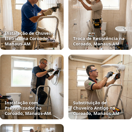
Instalação de Chuveiro
Elétrico na Coroado,
Troca de Resistência na
Manaus‑AM
Coroado, Manaus‑AM
Instalação com
Substituição de
Pressurizador na
Chuveiro Antigo na
Coroado, Manaus‑AM
Coroado, Manaus‑AM