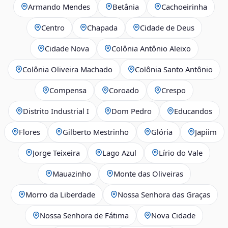
Armando Mendes
Betânia
Cachoeirinha
Centro
Chapada
Cidade de Deus
Cidade Nova
Colônia Antônio Aleixo
Colônia Oliveira Machado
Colônia Santo Antônio
Compensa
Coroado
Crespo
Distrito Industrial I
Dom Pedro
Educandos
Flores
Gilberto Mestrinho
Glória
Japiim
Jorge Teixeira
Lago Azul
Lírio do Vale
Mauazinho
Monte das Oliveiras
Morro da Liberdade
Nossa Senhora das Graças
Nossa Senhora de Fátima
Nova Cidade