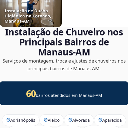
Instalação de Ducha
Higiênica na Coroado,
Manaus‑AM
Instalação de Chuveiro nos
Principais Bairros de
Manaus‑AM
Serviços de montagem, troca e ajustes de chuveiros nos
principais bairros de Manaus‑AM.
60
bairros atendidos em Manaus-AM
Adrianópolis
Aleixo
Alvorada
Aparecida