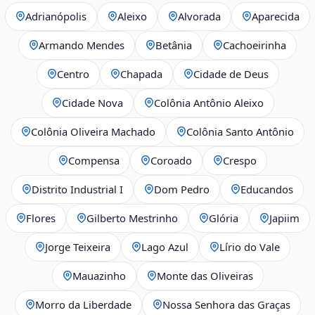
Adrianópolis
Aleixo
Alvorada
Aparecida
Armando Mendes
Betânia
Cachoeirinha
Centro
Chapada
Cidade de Deus
Cidade Nova
Colônia Antônio Aleixo
Colônia Oliveira Machado
Colônia Santo Antônio
Compensa
Coroado
Crespo
Distrito Industrial I
Dom Pedro
Educandos
Flores
Gilberto Mestrinho
Glória
Japiim
Jorge Teixeira
Lago Azul
Lírio do Vale
Mauazinho
Monte das Oliveiras
Morro da Liberdade
Nossa Senhora das Graças