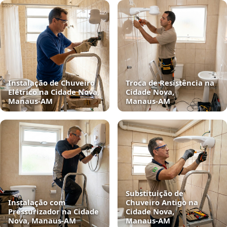
Instalação de Chuveiro
Troca de Resistência na
Elétrico na Cidade Nova,
Cidade Nova,
Manaus‑AM
Manaus‑AM
Substituição de
Instalação com
Chuveiro Antigo na
Pressurizador na Cidade
Cidade Nova,
Nova, Manaus‑AM
Manaus‑AM