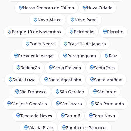
Nossa Senhora de Fátima
Nova Cidade
Novo Aleixo
Novo Israel
Parque 10 de Novembro
Petrópolis
Planalto
Ponta Negra
Praça 14 de Janeiro
Presidente Vargas
Puraquequara
Raiz
Redenção
Santa Etelvina
Santa Inês
Santa Luzia
Santo Agostinho
Santo Antônio
São Francisco
São Geraldo
São Jorge
São José Operário
São Lázaro
São Raimundo
Tancredo Neves
Tarumã
Terra Nova
Vila da Prata
Zumbi dos Palmares