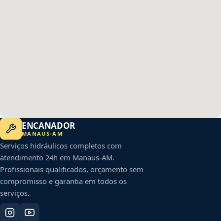
ENCANADOR
MANAUS
-
AM
Serviços hidráulicos completos com
atendimento 24h em
Manaus
-
AM
.
Profissionais qualificados, orçamento sem
compromisso e garantia em todos os
serviços.