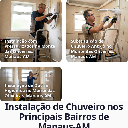
Instalação com
Substituição de
Pressurizador no Monte
Chuveiro Antigo no
das Oliveiras,
Monte das Oliveiras,
Manaus‑AM
Manaus‑AM
Instalação de Ducha
Higiênica no Monte das
Oliveiras, Manaus‑AM
Instalação de Chuveiro nos
Principais Bairros de
Manaus‑AM