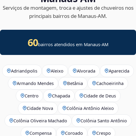
Serviços de montagem, troca e ajustes de chuveiros nos
principais bairros de Manaus‑AM.
60
bairros atendidos em Manaus-AM
Adrianópolis
Aleixo
Alvorada
Aparecida
Armando Mendes
Betânia
Cachoeirinha
Centro
Chapada
Cidade de Deus
Cidade Nova
Colônia Antônio Aleixo
Colônia Oliveira Machado
Colônia Santo Antônio
Compensa
Coroado
Crespo