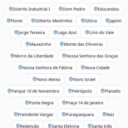
Distrito Industrial I
Dom Pedro
Educandos
Flores
Gilberto Mestrinho
Glória
Japiim
Jorge Teixeira
Lago Azul
Lírio do Vale
Mauazinho
Monte das Oliveiras
Morro da Liberdade
Nossa Senhora das Graças
Nossa Senhora de Fátima
Nova Cidade
Novo Aleixo
Novo Israel
Parque 10 de Novembro
Petrópolis
Planalto
Ponta Negra
Praça 14 de Janeiro
Presidente Vargas
Puraquequara
Raiz
Redenção
Santa Etelvina
Santa Inês