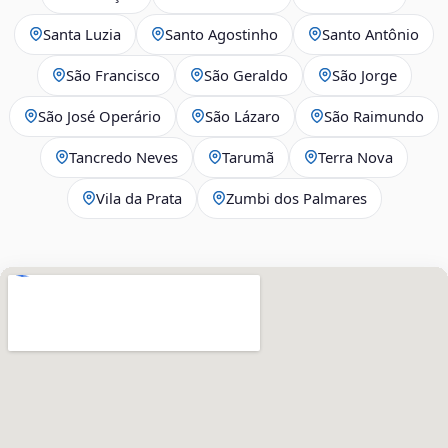
Santa Luzia
Santo Agostinho
Santo Antônio
São Francisco
São Geraldo
São Jorge
São José Operário
São Lázaro
São Raimundo
Tancredo Neves
Tarumã
Terra Nova
Vila da Prata
Zumbi dos Palmares