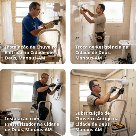
Instalação de Chuveiro
Troca de Resistência na
Elétrico na Cidade de
Cidade de Deus,
Deus, Manaus‑AM
Manaus‑AM
Substituição de
Instalação com
Chuveiro Antigo na
Pressurizador na Cidade
Cidade de Deus,
de Deus, Manaus‑AM
Manaus‑AM