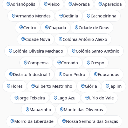
Adrianópolis
Aleixo
Alvorada
Aparecida
Armando Mendes
Betânia
Cachoeirinha
Centro
Chapada
Cidade de Deus
Cidade Nova
Colônia Antônio Aleixo
Colônia Oliveira Machado
Colônia Santo Antônio
Compensa
Coroado
Crespo
Distrito Industrial I
Dom Pedro
Educandos
Flores
Gilberto Mestrinho
Glória
Japiim
Jorge Teixeira
Lago Azul
Lírio do Vale
Mauazinho
Monte das Oliveiras
Morro da Liberdade
Nossa Senhora das Graças