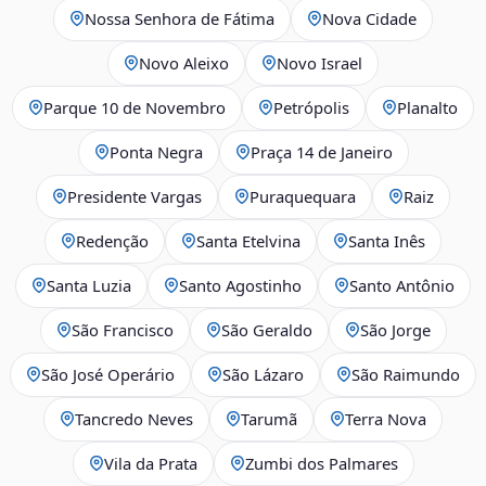
Nossa Senhora de Fátima
Nova Cidade
Novo Aleixo
Novo Israel
Parque 10 de Novembro
Petrópolis
Planalto
Ponta Negra
Praça 14 de Janeiro
Presidente Vargas
Puraquequara
Raiz
Redenção
Santa Etelvina
Santa Inês
Santa Luzia
Santo Agostinho
Santo Antônio
São Francisco
São Geraldo
São Jorge
São José Operário
São Lázaro
São Raimundo
Tancredo Neves
Tarumã
Terra Nova
Vila da Prata
Zumbi dos Palmares