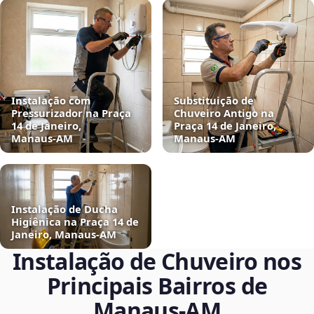
Instalação com
Substituição de
Pressurizador na Praça
Chuveiro Antigo na
14 de Janeiro,
Praça 14 de Janeiro,
Manaus‑AM
Manaus‑AM
Instalação de Ducha
Higiênica na Praça 14 de
Janeiro, Manaus‑AM
Instalação de Chuveiro nos
Principais Bairros de
Manaus‑AM