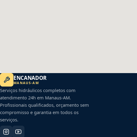
ENCANADOR
MANAUS
-
AM
Serviços hidráulicos completos com
atendimento 24h em
Manaus
-
AM
.
Profissionais qualificados, orçamento sem
compromisso e garantia em todos os
serviços.