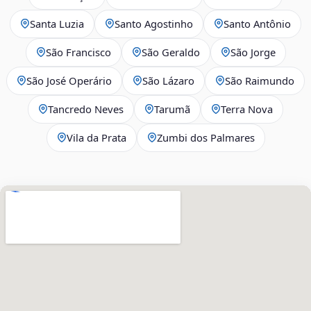
Santa Luzia
Santo Agostinho
Santo Antônio
São Francisco
São Geraldo
São Jorge
São José Operário
São Lázaro
São Raimundo
Tancredo Neves
Tarumã
Terra Nova
Vila da Prata
Zumbi dos Palmares