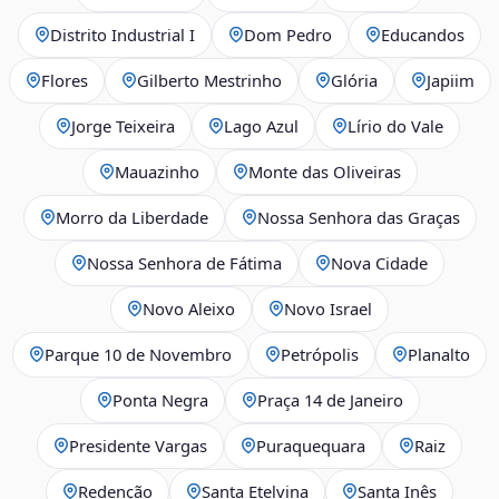
Distrito Industrial I
Dom Pedro
Educandos
Flores
Gilberto Mestrinho
Glória
Japiim
Jorge Teixeira
Lago Azul
Lírio do Vale
Mauazinho
Monte das Oliveiras
Morro da Liberdade
Nossa Senhora das Graças
Nossa Senhora de Fátima
Nova Cidade
Novo Aleixo
Novo Israel
Parque 10 de Novembro
Petrópolis
Planalto
Ponta Negra
Praça 14 de Janeiro
Presidente Vargas
Puraquequara
Raiz
Redenção
Santa Etelvina
Santa Inês