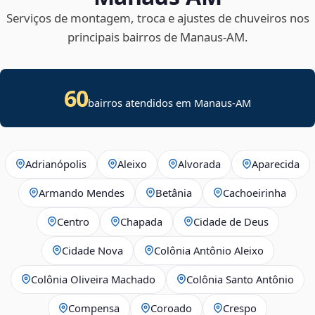
Serviços de montagem, troca e ajustes de chuveiros nos
principais bairros de Manaus‑AM.
60
bairros atendidos em Manaus-AM
Adrianópolis
Aleixo
Alvorada
Aparecida
Armando Mendes
Betânia
Cachoeirinha
Centro
Chapada
Cidade de Deus
Cidade Nova
Colônia Antônio Aleixo
Colônia Oliveira Machado
Colônia Santo Antônio
Compensa
Coroado
Crespo