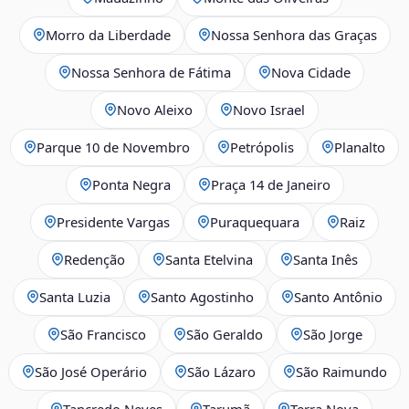
Morro da Liberdade
Nossa Senhora das Graças
Nossa Senhora de Fátima
Nova Cidade
Novo Aleixo
Novo Israel
Parque 10 de Novembro
Petrópolis
Planalto
Ponta Negra
Praça 14 de Janeiro
Presidente Vargas
Puraquequara
Raiz
Redenção
Santa Etelvina
Santa Inês
Santa Luzia
Santo Agostinho
Santo Antônio
São Francisco
São Geraldo
São Jorge
São José Operário
São Lázaro
São Raimundo
Tancredo Neves
Tarumã
Terra Nova