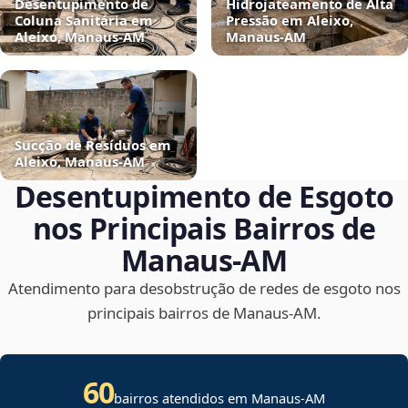
Desentupimento de
Hidrojateamento de Alta
Coluna Sanitária em
Pressão em Aleixo,
Aleixo, Manaus‑AM
Manaus‑AM
Sucção de Resíduos em
Aleixo, Manaus‑AM
Desentupimento de Esgoto
nos Principais Bairros de
Manaus‑AM
Atendimento para desobstrução de redes de esgoto nos
principais bairros de Manaus‑AM.
60
bairros atendidos em Manaus-AM