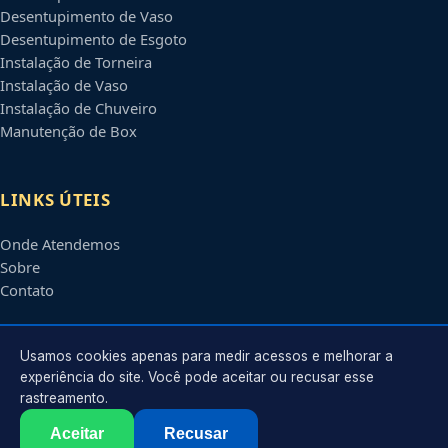
Desentupimento de Vaso
Desentupimento de Esgoto
Instalação de Torneira
Instalação de Vaso
Instalação de Chuveiro
Manutenção de Box
LINKS ÚTEIS
Onde Atendemos
Sobre
Contato
CONTATO
Usamos cookies apenas para medir acessos e melhorar a
experiência do site. Você pode aceitar ou recusar esse
rastreamento.
Atendimento em
Manaus
-
AM
e regiões parceiras
contato@encanadoremmanaus.com.br
Aceitar
Recusar