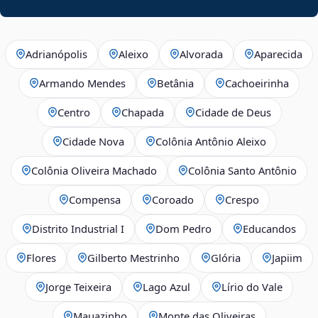
Adrianópolis
Aleixo
Alvorada
Aparecida
Armando Mendes
Betânia
Cachoeirinha
Centro
Chapada
Cidade de Deus
Cidade Nova
Colônia Antônio Aleixo
Colônia Oliveira Machado
Colônia Santo Antônio
Compensa
Coroado
Crespo
Distrito Industrial I
Dom Pedro
Educandos
Flores
Gilberto Mestrinho
Glória
Japiim
Jorge Teixeira
Lago Azul
Lírio do Vale
Mauazinho
Monte das Oliveiras