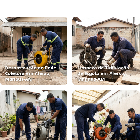
Desobstrução de Rede
Limpeza de Tubulação
Coletora em Aleixo,
de Esgoto em Aleixo,
Manaus‑AM
Manaus‑AM