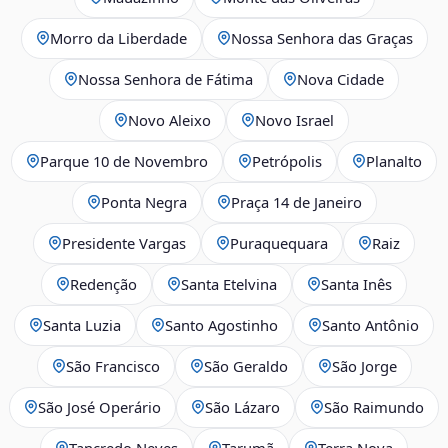
Morro da Liberdade
Nossa Senhora das Graças
Nossa Senhora de Fátima
Nova Cidade
Novo Aleixo
Novo Israel
Parque 10 de Novembro
Petrópolis
Planalto
Ponta Negra
Praça 14 de Janeiro
Presidente Vargas
Puraquequara
Raiz
Redenção
Santa Etelvina
Santa Inês
Santa Luzia
Santo Agostinho
Santo Antônio
São Francisco
São Geraldo
São Jorge
São José Operário
São Lázaro
São Raimundo
Tancredo Neves
Tarumã
Terra Nova