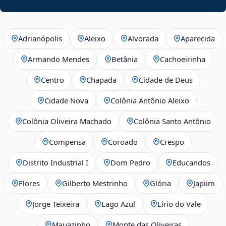
Adrianópolis
Aleixo
Alvorada
Aparecida
Armando Mendes
Betânia
Cachoeirinha
Centro
Chapada
Cidade de Deus
Cidade Nova
Colônia Antônio Aleixo
Colônia Oliveira Machado
Colônia Santo Antônio
Compensa
Coroado
Crespo
Distrito Industrial I
Dom Pedro
Educandos
Flores
Gilberto Mestrinho
Glória
Japiim
Jorge Teixeira
Lago Azul
Lírio do Vale
Mauazinho
Monte das Oliveiras