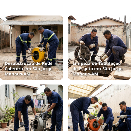
Desobstrução de Rede
Limpeza de Tubulação
Coletora em São Jorge,
de Esgoto em São Jorge,
Manaus‑AM
Manaus‑AM