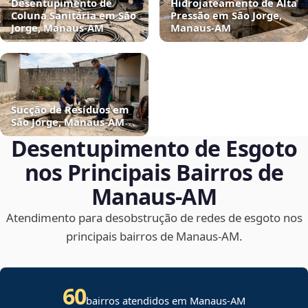
Desentupimento de
Hidrojateamento de Alta
Coluna Sanitária em São
Pressão em São Jorge,
Jorge, Manaus‑AM
Manaus‑AM
Sucção de Resíduos em
São Jorge, Manaus‑AM
Desentupimento de Esgoto
nos Principais Bairros de
Manaus‑AM
Atendimento para desobstrução de redes de esgoto nos
principais bairros de Manaus‑AM.
60
bairros atendidos em Manaus-AM