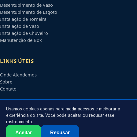
Desentupimento de Vaso
Desentupimento de Esgoto
Instalação de Torneira
Instalação de Vaso
Instalação de Chuveiro
Manutenção de Box
LINKS ÚTEIS
Onde Atendemos
Sobre
Contato
CONTATO
Usamos cookies apenas para medir acessos e melhorar a
experiência do site. Você pode aceitar ou recusar esse
rastreamento.
Atendimento em
Manaus
-
AM
e regiões parceiras
contato@encanadoremmanaus.com.br
Aceitar
Recusar