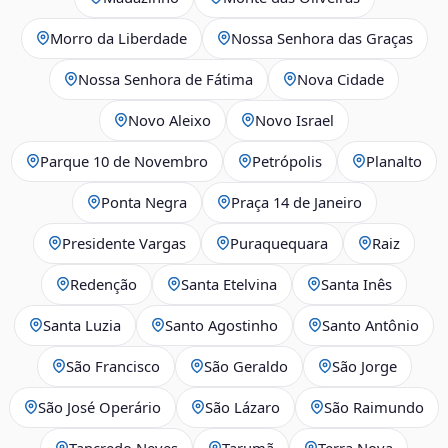
Morro da Liberdade
Nossa Senhora das Graças
Nossa Senhora de Fátima
Nova Cidade
Novo Aleixo
Novo Israel
Parque 10 de Novembro
Petrópolis
Planalto
Ponta Negra
Praça 14 de Janeiro
Presidente Vargas
Puraquequara
Raiz
Redenção
Santa Etelvina
Santa Inês
Santa Luzia
Santo Agostinho
Santo Antônio
São Francisco
São Geraldo
São Jorge
São José Operário
São Lázaro
São Raimundo
Tancredo Neves
Tarumã
Terra Nova