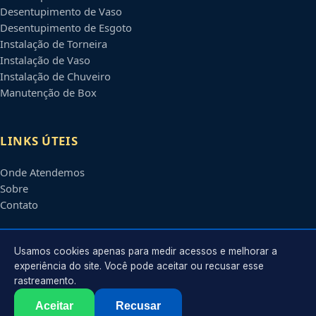
Desentupimento de Vaso
Desentupimento de Esgoto
Instalação de Torneira
Instalação de Vaso
Instalação de Chuveiro
Manutenção de Box
LINKS ÚTEIS
Onde Atendemos
Sobre
Contato
CONTATO
Usamos cookies apenas para medir acessos e melhorar a
experiência do site. Você pode aceitar ou recusar esse
rastreamento.
Atendimento em
Manaus
-
AM
e regiões parceiras
contato@encanadoremmanaus.com.br
Aceitar
Recusar