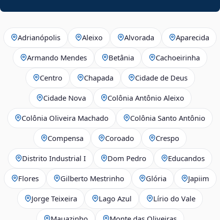
Adrianópolis
Aleixo
Alvorada
Aparecida
Armando Mendes
Betânia
Cachoeirinha
Centro
Chapada
Cidade de Deus
Cidade Nova
Colônia Antônio Aleixo
Colônia Oliveira Machado
Colônia Santo Antônio
Compensa
Coroado
Crespo
Distrito Industrial I
Dom Pedro
Educandos
Flores
Gilberto Mestrinho
Glória
Japiim
Jorge Teixeira
Lago Azul
Lírio do Vale
Mauazinho
Monte das Oliveiras