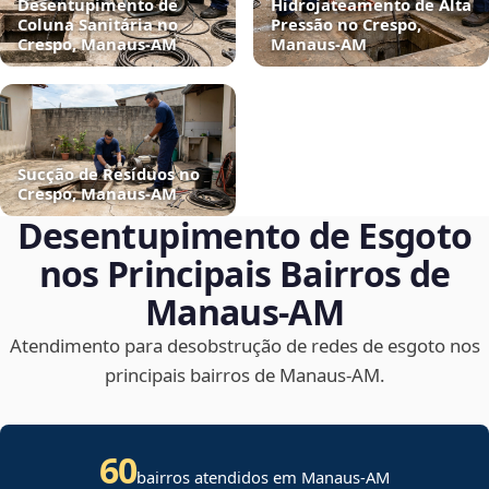
Desentupimento de
Hidrojateamento de Alta
Coluna Sanitária no
Pressão no Crespo,
Crespo, Manaus‑AM
Manaus‑AM
Sucção de Resíduos no
Crespo, Manaus‑AM
Desentupimento de Esgoto
nos Principais Bairros de
Manaus‑AM
Atendimento para desobstrução de redes de esgoto nos
principais bairros de Manaus‑AM.
60
bairros atendidos em Manaus-AM