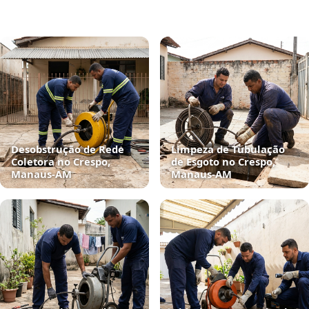
Desobstrução de Rede
Limpeza de Tubulação
Coletora no Crespo,
de Esgoto no Crespo,
Manaus‑AM
Manaus‑AM