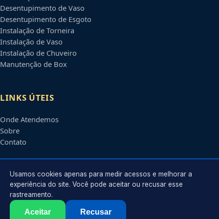
Desentupimento de Vaso
Desentupimento de Esgoto
Instalação de Torneira
Instalação de Vaso
Instalação de Chuveiro
Manutenção de Box
LINKS ÚTEIS
Onde Atendemos
Sobre
Contato
CONTATO
Usamos cookies apenas para medir acessos e melhorar a
experiência do site. Você pode aceitar ou recusar esse
rastreamento.
Atendimento em
Manaus
-
AM
e regiões parceiras
contato@encanadoremmanaus.com.br
Aceitar
Recusar