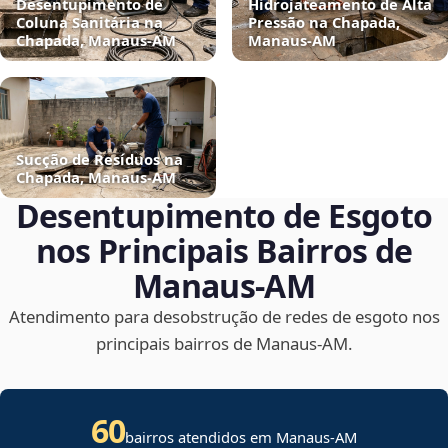
Desentupimento de
Hidrojateamento de Alta
Coluna Sanitária na
Pressão na Chapada,
Chapada, Manaus‑AM
Manaus‑AM
Sucção de Resíduos na
Chapada, Manaus‑AM
Desentupimento de Esgoto
nos Principais Bairros de
Manaus‑AM
Atendimento para desobstrução de redes de esgoto nos
principais bairros de Manaus‑AM.
60
bairros atendidos em Manaus-AM