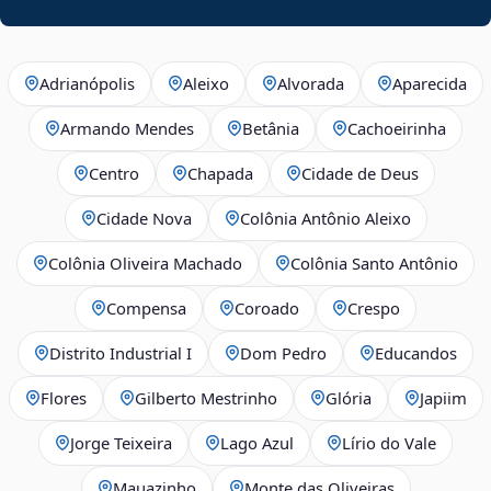
Adrianópolis
Aleixo
Alvorada
Aparecida
Armando Mendes
Betânia
Cachoeirinha
Centro
Chapada
Cidade de Deus
Cidade Nova
Colônia Antônio Aleixo
Colônia Oliveira Machado
Colônia Santo Antônio
Compensa
Coroado
Crespo
Distrito Industrial I
Dom Pedro
Educandos
Flores
Gilberto Mestrinho
Glória
Japiim
Jorge Teixeira
Lago Azul
Lírio do Vale
Mauazinho
Monte das Oliveiras