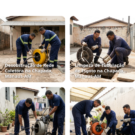
Desobstrução de Rede
Limpeza de Tubulação
Coletora na Chapada,
de Esgoto na Chapada,
Manaus‑AM
Manaus‑AM