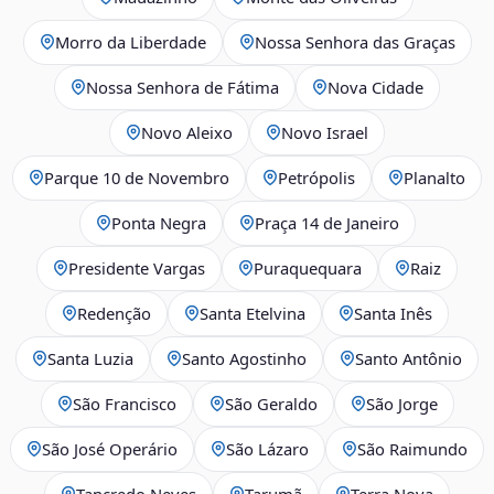
Morro da Liberdade
Nossa Senhora das Graças
Nossa Senhora de Fátima
Nova Cidade
Novo Aleixo
Novo Israel
Parque 10 de Novembro
Petrópolis
Planalto
Ponta Negra
Praça 14 de Janeiro
Presidente Vargas
Puraquequara
Raiz
Redenção
Santa Etelvina
Santa Inês
Santa Luzia
Santo Agostinho
Santo Antônio
São Francisco
São Geraldo
São Jorge
São José Operário
São Lázaro
São Raimundo
Tancredo Neves
Tarumã
Terra Nova