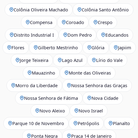
Colônia Oliveira Machado
Colônia Santo Antônio
Compensa
Coroado
Crespo
Distrito Industrial I
Dom Pedro
Educandos
Flores
Gilberto Mestrinho
Glória
Japiim
Jorge Teixeira
Lago Azul
Lírio do Vale
Mauazinho
Monte das Oliveiras
Morro da Liberdade
Nossa Senhora das Graças
Nossa Senhora de Fátima
Nova Cidade
Novo Aleixo
Novo Israel
Parque 10 de Novembro
Petrópolis
Planalto
Ponta Negra
Praça 14 de Janeiro