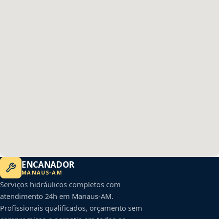
ENCANADOR
MANAUS
-
AM
Serviços hidráulicos completos com
atendimento 24h em
Manaus
-
AM
.
Profissionais qualificados, orçamento sem