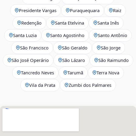
Presidente Vargas
Puraquequara
Raiz
Redenção
Santa Etelvina
Santa Inês
Santa Luzia
Santo Agostinho
Santo Antônio
São Francisco
São Geraldo
São Jorge
São José Operário
São Lázaro
São Raimundo
Tancredo Neves
Tarumã
Terra Nova
Vila da Prata
Zumbi dos Palmares