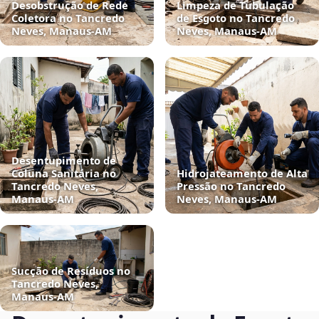
Desobstrução de Rede
Limpeza de Tubulação
Coletora no Tancredo
de Esgoto no Tancredo
Neves, Manaus‑AM
Neves, Manaus‑AM
Desentupimento de
Coluna Sanitária no
Hidrojateamento de Alta
Tancredo Neves,
Pressão no Tancredo
Manaus‑AM
Neves, Manaus‑AM
Sucção de Resíduos no
Tancredo Neves,
Manaus‑AM