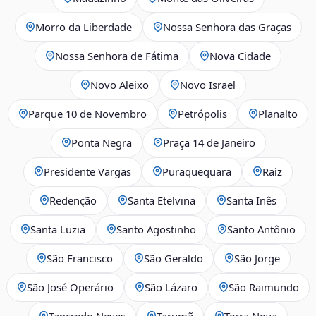
Morro da Liberdade
Nossa Senhora das Graças
Nossa Senhora de Fátima
Nova Cidade
Novo Aleixo
Novo Israel
Parque 10 de Novembro
Petrópolis
Planalto
Ponta Negra
Praça 14 de Janeiro
Presidente Vargas
Puraquequara
Raiz
Redenção
Santa Etelvina
Santa Inês
Santa Luzia
Santo Agostinho
Santo Antônio
São Francisco
São Geraldo
São Jorge
São José Operário
São Lázaro
São Raimundo
Tancredo Neves
Tarumã
Terra Nova