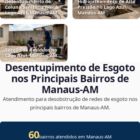
Desentupimento de
Hidrojateamento de Alta
Coluna Sanitária no
Pressão no Lago Azul,
Lago Azul, Manaus‑AM
Manaus‑AM
Sucção de Resíduos no
Lago Azul, Manaus‑AM
Desentupimento de Esgoto
nos Principais Bairros de
Manaus‑AM
Atendimento para desobstrução de redes de esgoto nos
principais bairros de Manaus‑AM.
60
bairros atendidos em Manaus-AM