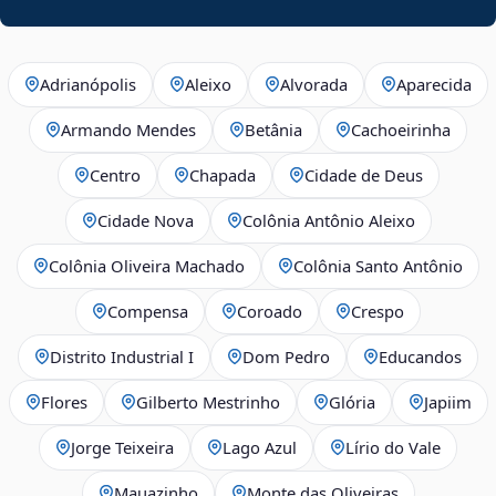
Adrianópolis
Aleixo
Alvorada
Aparecida
Armando Mendes
Betânia
Cachoeirinha
Centro
Chapada
Cidade de Deus
Cidade Nova
Colônia Antônio Aleixo
Colônia Oliveira Machado
Colônia Santo Antônio
Compensa
Coroado
Crespo
Distrito Industrial I
Dom Pedro
Educandos
Flores
Gilberto Mestrinho
Glória
Japiim
Jorge Teixeira
Lago Azul
Lírio do Vale
Mauazinho
Monte das Oliveiras