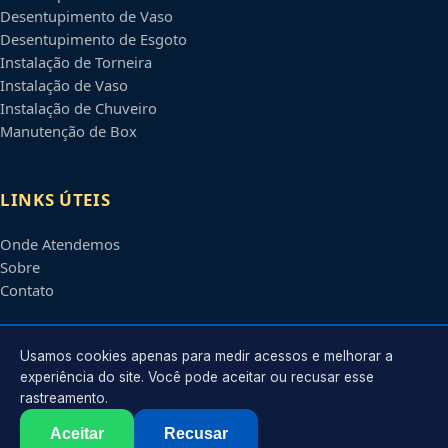
Desentupimento de Vaso
Desentupimento de Esgoto
Instalação de Torneira
Instalação de Vaso
Instalação de Chuveiro
Manutenção de Box
LINKS ÚTEIS
Onde Atendemos
Sobre
Contato
CONTATO
Usamos cookies apenas para medir acessos e melhorar a
experiência do site. Você pode aceitar ou recusar esse
rastreamento.
Atendimento em
Manaus
-
AM
e regiões parceiras
contato@encanadoremmanaus.com.br
Aceitar
Recusar