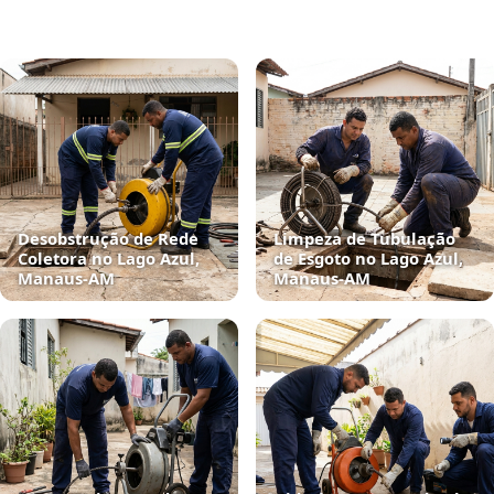
Desobstrução de Rede
Limpeza de Tubulação
Coletora no Lago Azul,
de Esgoto no Lago Azul,
Manaus‑AM
Manaus‑AM