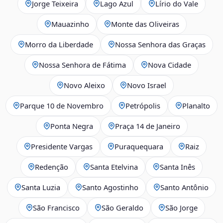
Jorge Teixeira
Lago Azul
Lírio do Vale
Mauazinho
Monte das Oliveiras
Morro da Liberdade
Nossa Senhora das Graças
Nossa Senhora de Fátima
Nova Cidade
Novo Aleixo
Novo Israel
Parque 10 de Novembro
Petrópolis
Planalto
Ponta Negra
Praça 14 de Janeiro
Presidente Vargas
Puraquequara
Raiz
Redenção
Santa Etelvina
Santa Inês
Santa Luzia
Santo Agostinho
Santo Antônio
São Francisco
São Geraldo
São Jorge