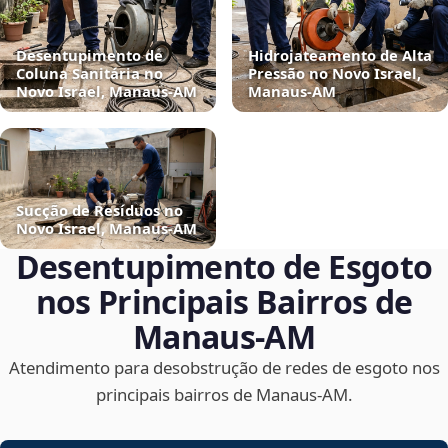
Desentupimento de
Hidrojateamento de Alta
Coluna Sanitária no
Pressão no Novo Israel,
Novo Israel, Manaus‑AM
Manaus‑AM
Sucção de Resíduos no
Novo Israel, Manaus‑AM
Desentupimento de Esgoto
nos Principais Bairros de
Manaus‑AM
Atendimento para desobstrução de redes de esgoto nos
principais bairros de Manaus‑AM.