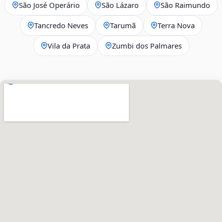
São José Operário
São Lázaro
São Raimundo
Tancredo Neves
Tarumã
Terra Nova
Vila da Prata
Zumbi dos Palmares