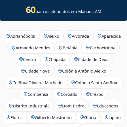
60
bairros atendidos em Manaus-AM
Adrianópolis
Aleixo
Alvorada
Aparecida
Armando Mendes
Betânia
Cachoeirinha
Centro
Chapada
Cidade de Deus
Cidade Nova
Colônia Antônio Aleixo
Colônia Oliveira Machado
Colônia Santo Antônio
Compensa
Coroado
Crespo
Distrito Industrial I
Dom Pedro
Educandos
Flores
Gilberto Mestrinho
Glória
Japiim