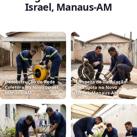
Israel, Manaus‑AM
Desobstrução de Rede
Limpeza de Tubulação
Coletora no Novo Israel,
de Esgoto no Novo
Manaus‑AM
Israel, Manaus‑AM