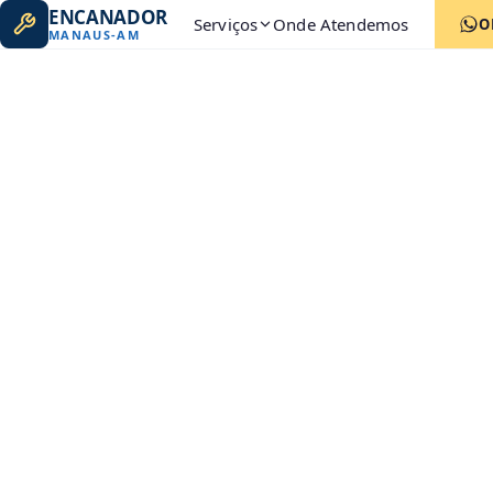
ENCANADOR
Serviços
Onde Atendemos
O
MANAUS
-
AM