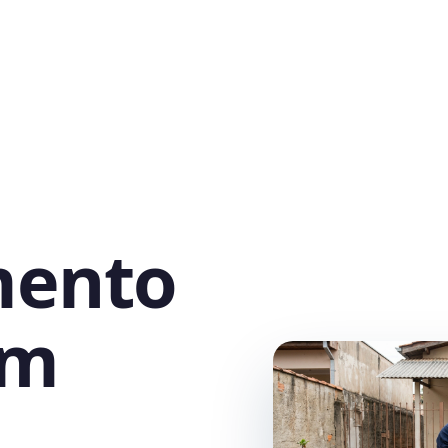
mento
em