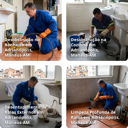
Desobstrução no
Desobstrução na
Banheiro em
Cozinha em
Adrianópolis,
Adrianópolis,
Manaus‑AM
Manaus‑AM
Desentupimento de
Ralos Externos em
Limpeza Profunda de
Adrianópolis,
Ralos em Adrianópolis,
Manaus‑AM
Manaus‑AM