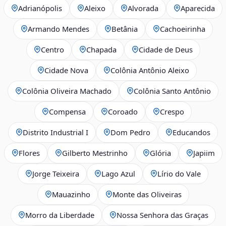
Adrianópolis
Aleixo
Alvorada
Aparecida
Armando Mendes
Betânia
Cachoeirinha
Centro
Chapada
Cidade de Deus
Cidade Nova
Colônia Antônio Aleixo
Colônia Oliveira Machado
Colônia Santo Antônio
Compensa
Coroado
Crespo
Distrito Industrial I
Dom Pedro
Educandos
Flores
Gilberto Mestrinho
Glória
Japiim
Jorge Teixeira
Lago Azul
Lírio do Vale
Mauazinho
Monte das Oliveiras
Morro da Liberdade
Nossa Senhora das Graças