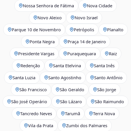
Nossa Senhora de Fátima
Nova Cidade
Novo Aleixo
Novo Israel
Parque 10 de Novembro
Petrópolis
Planalto
Ponta Negra
Praça 14 de Janeiro
Presidente Vargas
Puraquequara
Raiz
Redenção
Santa Etelvina
Santa Inês
Santa Luzia
Santo Agostinho
Santo Antônio
São Francisco
São Geraldo
São Jorge
São José Operário
São Lázaro
São Raimundo
Tancredo Neves
Tarumã
Terra Nova
Vila da Prata
Zumbi dos Palmares