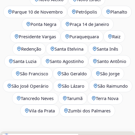
Parque 10 de Novembro
Petrópolis
Planalto
Ponta Negra
Praça 14 de Janeiro
Presidente Vargas
Puraquequara
Raiz
Redenção
Santa Etelvina
Santa Inês
Santa Luzia
Santo Agostinho
Santo Antônio
São Francisco
São Geraldo
São Jorge
São José Operário
São Lázaro
São Raimundo
Tancredo Neves
Tarumã
Terra Nova
Vila da Prata
Zumbi dos Palmares