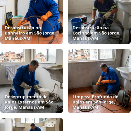
Desobstrução no
Desobstrução na
Banheiro em São Jorge,
Cozinha em São Jorge,
Manaus‑AM
Manaus‑AM
Desentupimento de
Limpeza Profunda de
Ralos Externos em São
Ralos em São Jorge,
Jorge, Manaus‑AM
Manaus‑AM