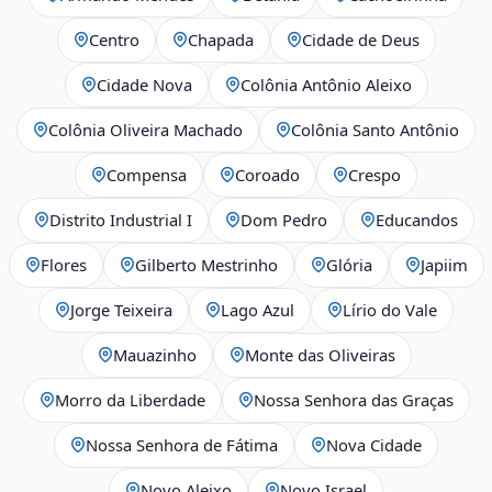
Centro
Chapada
Cidade de Deus
Cidade Nova
Colônia Antônio Aleixo
Colônia Oliveira Machado
Colônia Santo Antônio
Compensa
Coroado
Crespo
Distrito Industrial I
Dom Pedro
Educandos
Flores
Gilberto Mestrinho
Glória
Japiim
Jorge Teixeira
Lago Azul
Lírio do Vale
Mauazinho
Monte das Oliveiras
Morro da Liberdade
Nossa Senhora das Graças
Nossa Senhora de Fátima
Nova Cidade
Novo Aleixo
Novo Israel