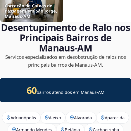
Correção de Caixas de
Passagem em São Jorge,
Manaus‑AM
Desentupimento de Ralo nos
Principais Bairros de
Manaus‑AM
Serviços especializados em desobstrução de ralos nos
principais bairros de Manaus‑AM.
60
bairros atendidos em Manaus-AM
Adrianópolis
Aleixo
Alvorada
Aparecida
Armando Mendes
Betânia
Cachoeirinha